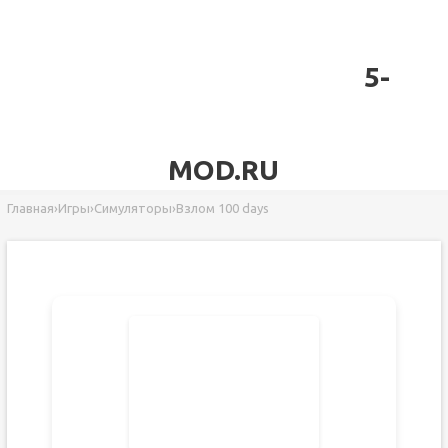
5-
MOD.RU
Главная
›
Игры
›
Симуляторы
›
Взлом 100 days