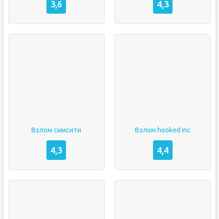
3,6
4,3
Взлом симсити
Взлом hooked inc
4,3
4,4