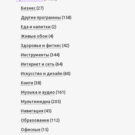
Бизнес
(27)
Другие программы
(158)
Еда и напитки
(2)
Живые обои
(4)
Здоровье и фитнес
(42)
Инструменты
(344)
Интернет и сеть
(64)
Искусство и дизайн
(60)
Книги
(38)
Музыка и аудио
(161)
Мультимедиа
(205)
Навигация
(45)
Образование
(112)
Офисные
(15)