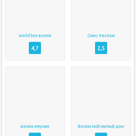
world box взлом
Симс 4 взлом
4,7
2,5
взлом мяусим
Взлом мой милый дом