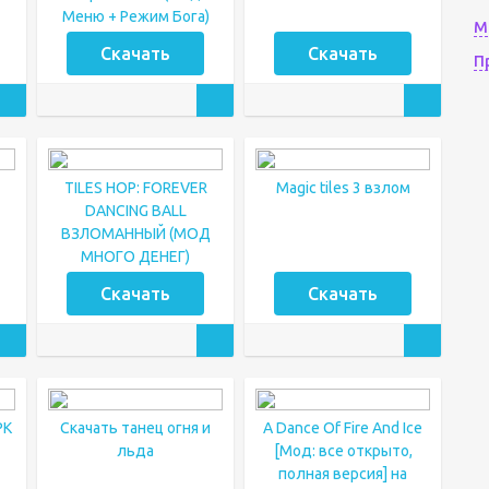
Меню + Режим Бога)
М
Скачать
Скачать
П
TILES HOP: FOREVER
Magic tiles 3 взлом
DANCING BALL
ВЗЛОМАННЫЙ (МОД
МНОГО ДЕНЕГ)
Скачать
Скачать
PK
Скачать танец огня и
A Dance Of Fire And Ice
льда
[Мод: все открыто,
полная версия] на