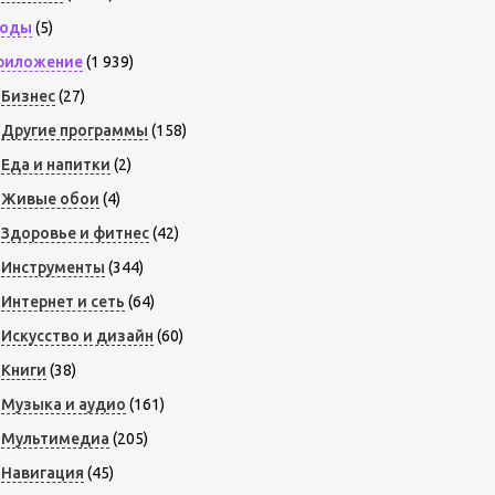
оды
(5)
риложение
(1 939)
Бизнес
(27)
Другие программы
(158)
Еда и напитки
(2)
Живые обои
(4)
Здоровье и фитнес
(42)
Инструменты
(344)
Интернет и сеть
(64)
Искусство и дизайн
(60)
Книги
(38)
Музыка и аудио
(161)
Мультимедиа
(205)
Навигация
(45)