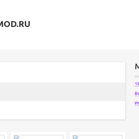
MOD.RU
1
В
И