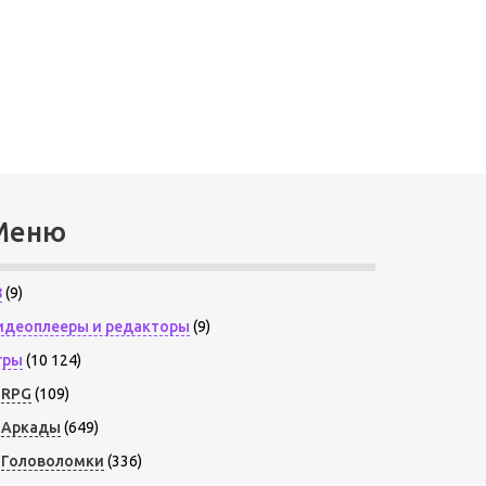
Меню
8
(9)
идеоплееры и редакторы
(9)
гры
(10 124)
RPG
(109)
Аркады
(649)
Головоломки
(336)