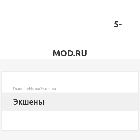
5-
MOD.RU
Главная
›
Игры
›
Экшены
Экшены