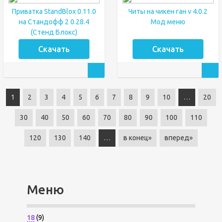
Приватка StandBlox 0.11.0
Читы на чикен ган v 4.0.2
на Стандофф 2 0.28.4
Мод меню
(Стенд Блокс)
Скачать
Скачать
1
2
3
4
5
6
7
8
9
10
…
20
30
40
50
60
70
80
90
100
110
120
130
140
…
в конец»
вперед»
Меню
18
(9)