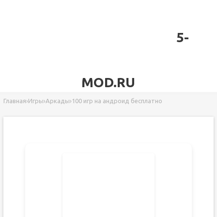
5-
MOD.RU
Главная
›
Игры
›
Аркады
›
100 игр на андроид бесплатно