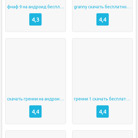
фнаф 9 на андроид бесплатно полную версию на русском языке бесплатно без вирусов на телефон
granny скачать бесплатно на андроид
4,3
4,4
скачать гренни на андроид бесплатно
гренни 1 скачать бесплатно на андроид
4,4
4,4