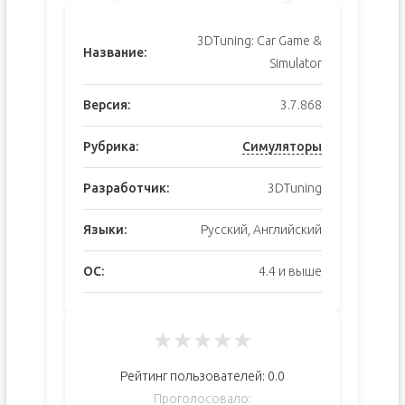
3DTuning: Car Game &
Название:
Simulator
Версия:
3.7.868
Рубрика:
Симуляторы
Разработчик:
3DTuning
Языки:
Русский, Английский
ОС:
4.4 и выше
★
★
★
★
★
Рейтинг пользователей:
0.0
Проголосовало: