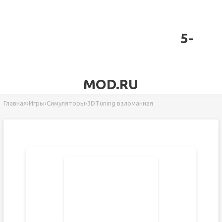
5-
MOD.RU
Главная
›
Игры
›
Симуляторы
›
3DTuning взломанная