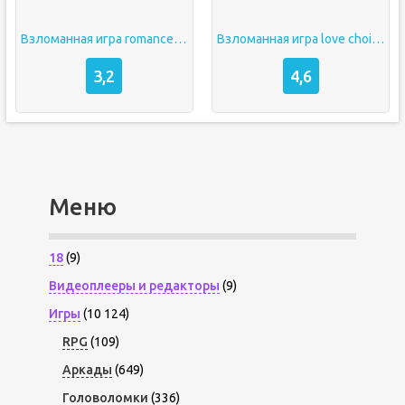
Взломанная игра romance fate
Взломанная игра love choice
3,2
4,6
Меню
18
(9)
Видеоплееры и редакторы
(9)
Игры
(10 124)
RPG
(109)
Аркады
(649)
Головоломки
(336)