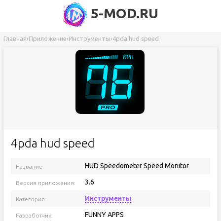
5-MOD.RU
Главная
›
Приложение
›
Инструменты
›
4pda hud speed
4pda hud speed
HUD Speedometer Speed Monitor
Название:
3.6
Версия приложения:
Инструменты
Категория:
FUNNY APPS
Разработчик: