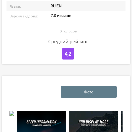
RU EN
Языки:
7.0 и выше
Версия андроид:
0 голосов
Средний рейтинг
4,2
Фото