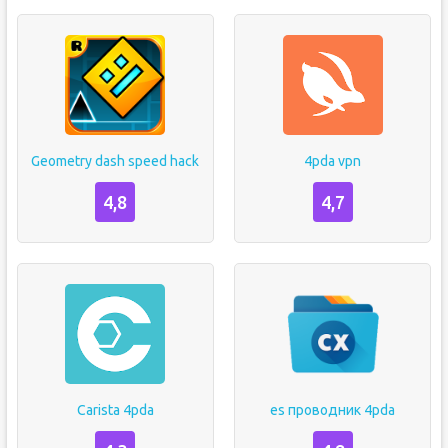
Geometry dash speed hack
4pda vpn
4,8
4,7
Carista 4pda
es проводник 4pda