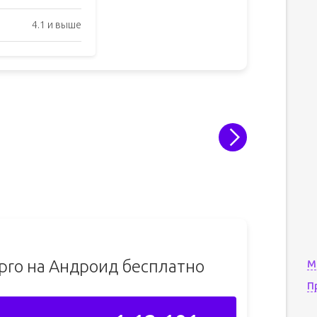
4.1 и выше
 pro на Андроид бесплатно
М
П