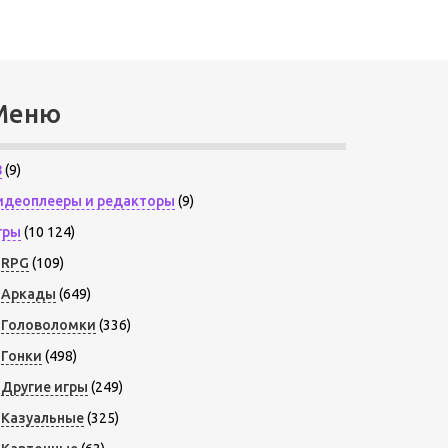
Меню
8
(9)
идеоплееры и редакторы
(9)
гры
(10 124)
RPG
(109)
Аркады
(649)
Головоломки
(336)
Гонки
(498)
Другие игры
(249)
Казуальные
(325)