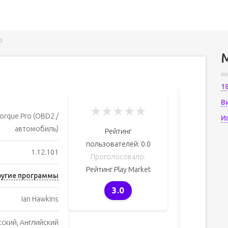
o
1
В
★
★
★
★
★
Torque Pro (OBD2 /
И
автомобиль)
Рейтинг
пользователей:
0.0
1.12.101
Проголосовало:
Рейтинг Play Market
угие программы
3.0
Ian Hawkins
сский, Английский