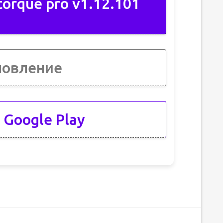
torque pro v1.12.101
новление
 Google Play