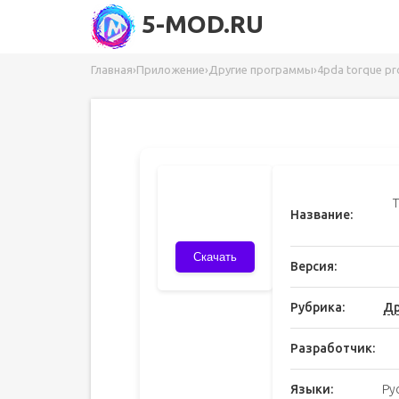
5-MOD.RU
Главная
›
Приложение
›
Другие программы
›
4pda torque pr
Название:
Скачать
Версия:
Рубрика:
Др
Разработчик:
Языки:
Ру