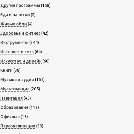
Другие программы
(158)
Еда и напитки
(2)
Живые обои
(4)
Здоровье и фитнес
(42)
Инструменты
(344)
Интернет и сеть
(64)
Искусство и дизайн
(60)
Книги
(38)
Музыка и аудио
(161)
Мультимедиа
(205)
Навигация
(45)
Образование
(112)
Офисные
(15)
Персонализация
(39)