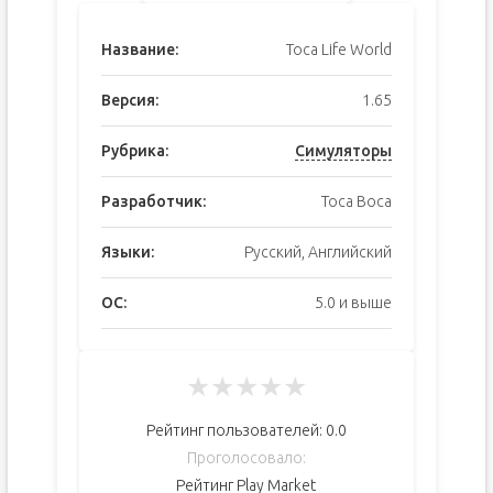
Название:
Toca Life World
Версия:
1.65
Рубрика:
Симуляторы
Разработчик:
Toca Boca
Языки:
Русский, Английский
ОС:
5.0 и выше
★
★
★
★
★
Рейтинг пользователей:
0.0
Проголосовало:
Рейтинг Play Market