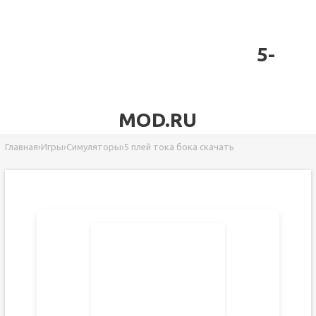
5-
MOD.RU
Главная
›
Игры
›
Симуляторы
›
5 плей тока бока скачать