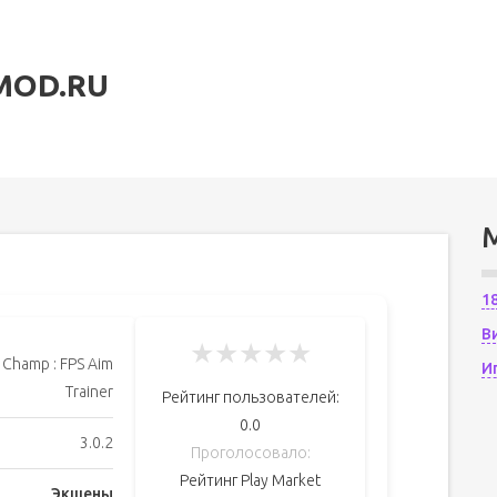
MOD.RU
1
В
★
★
★
★
★
 Champ : FPS Aim
И
Trainer
Рейтинг пользователей:
0.0
3.0.2
Проголосовало:
Рейтинг Play Market
Экшены