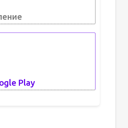
ление
ogle Play