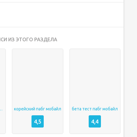
СИ ИЗ ЭТОГО РАЗДЕЛА
л на андроид
корейский пабг мобайл
бета тест пабг мобайл
4,5
4,4