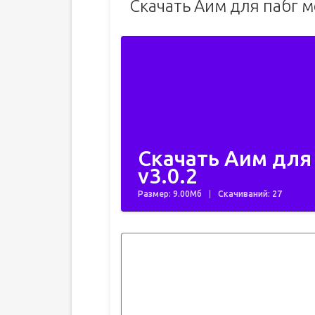
Скачать Аим для пабг 
Скачать Аим для
v3.0.2
Размер: 9.00Мб
Скачиваний: 27