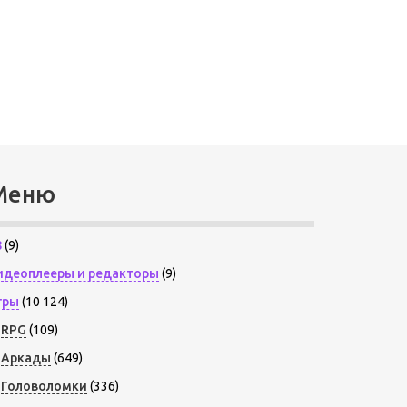
Меню
8
(9)
идеоплееры и редакторы
(9)
гры
(10 124)
RPG
(109)
Аркады
(649)
Головоломки
(336)