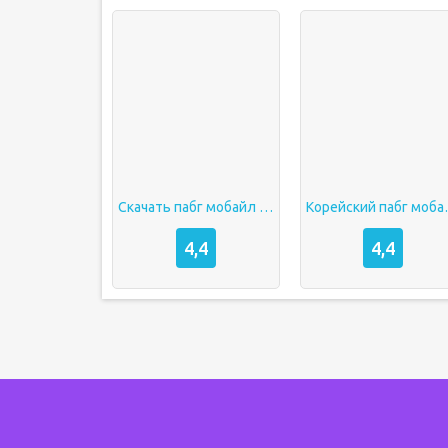
Скачать пабг мобайл с читами
Корейский
4,4
4,4