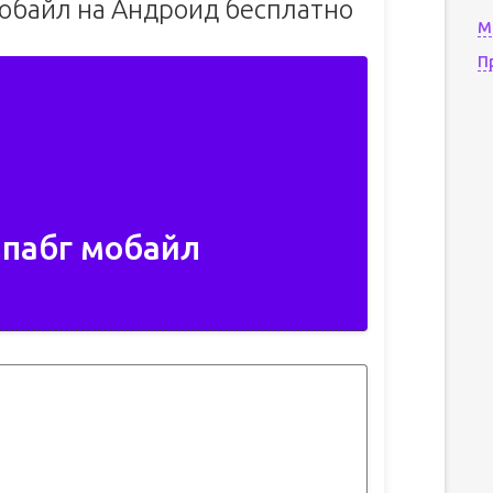
мобайл на Андроид бесплатно
М
П
 пабг мобайл