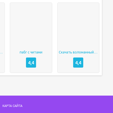
 пабг мобайл скачать
пабг с читами
Скачать взломанный пабг
4,4
4,4
КАРТА САЙТА