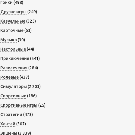
Гонки
(498)
Другие игры
(249)
Казуальные
(325)
Карточные
(63)
Музыка
(30)
Настольные
(44)
Приключения
(541)
Развлечения
(284)
Ролевые
(437)
Симуляторы
(2 203)
Спортивные
(186)
Спортивные игры
(25)
Стратегии
(473)
Хентай
(307)
Экшены
(3 339)