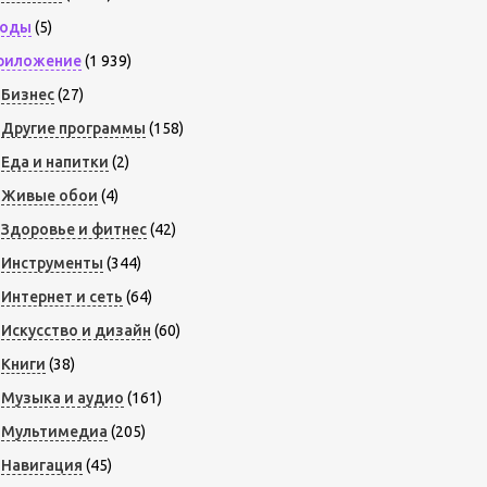
оды
(5)
риложение
(1 939)
Бизнес
(27)
Другие программы
(158)
Еда и напитки
(2)
Живые обои
(4)
Здоровье и фитнес
(42)
Инструменты
(344)
Интернет и сеть
(64)
Искусство и дизайн
(60)
Книги
(38)
Музыка и аудио
(161)
Мультимедиа
(205)
Навигация
(45)