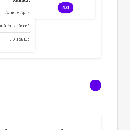
4.0
Acmore Apps
кий, Английский
5.0 и выше