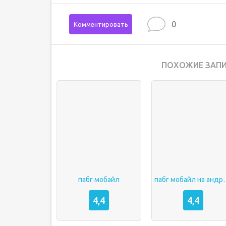
0
Комментировать
ПОХОЖИЕ ЗАПИ
пабг мобайл
пабг мобай
4,4
4,4