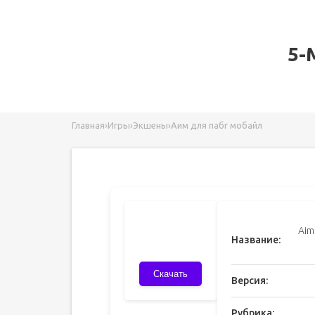
5-
Главная
›
Игры
›
Экшены
›
Аим для пабг мобайл
Aim
Название:
Скачать
Версия:
Рубрика: