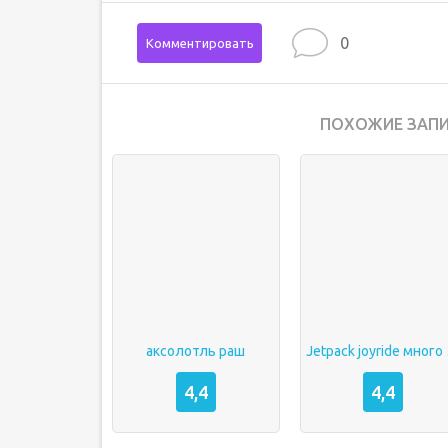
0
Комментировать
ПОХОЖИЕ ЗАПИ
аксолотль раш
Jetp
4,4
4,4