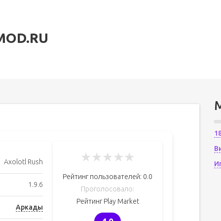
MOD.RU
1
В
★
★
★
★
★
Axolotl Rush
И
Рейтинг пользователей:
0.0
1.9.6
Проголосовало:
Рейтинг Play Market
Аркады