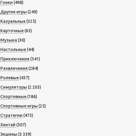
Гонки
(498)
Другие игры
(249)
Казуальные
(325)
Карточные
(63)
Музыка
(30)
Настольные
(44)
Приключения
(541)
Развлечения
(284)
Ролевые
(437)
Симуляторы
(2 203)
Спортивные
(186)
Спортивные игры
(25)
Стратегии
(473)
Хентай
(307)
Экшены
(3 339)