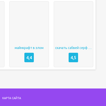
майнкрафт в злом
скачать сабвей серф на андроид
4,4
4,5
КАРТА САЙТА