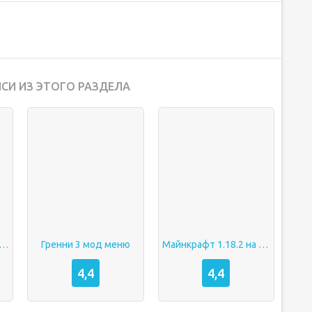
СИ ИЗ ЭТОГО РАЗДЕЛА
ack joyride много денег
Гренни 3 мод меню
Майнкрафт 1.18.2 на андроид
4,4
4,4