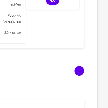
4.0
TapMen
Русский,
Английский
5.0 и выше