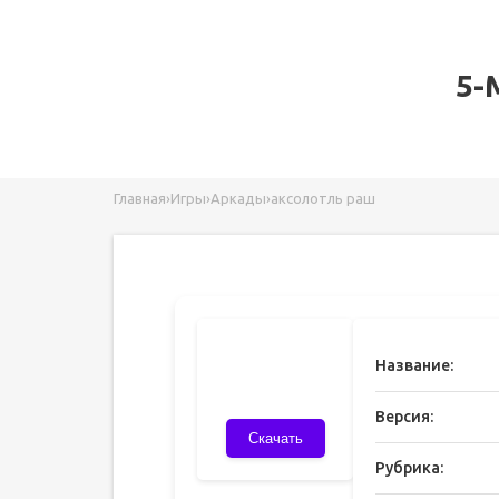
5-
Главная
›
Игры
›
Аркады
›
аксолотль раш
Название:
Версия:
Скачать
Рубрика: