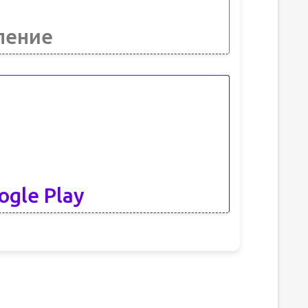
ление
ogle Play