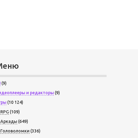
Меню
8
(9)
идеоплееры и редакторы
(9)
гры
(10 124)
RPG
(109)
Аркады
(649)
Головоломки
(336)