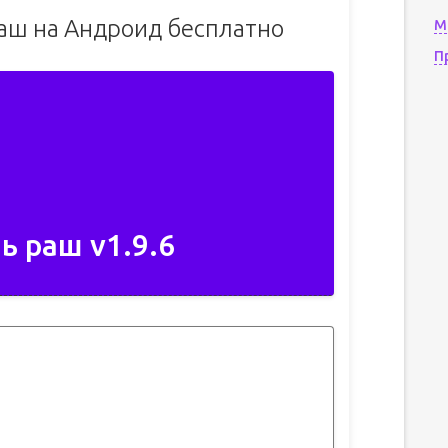
раш на Андроид бесплатно
М
П
ь раш v1.9.6