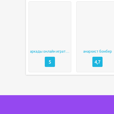
аркады онлайн играть бесплатно без регистрации
анархист бомбер
5
4,7