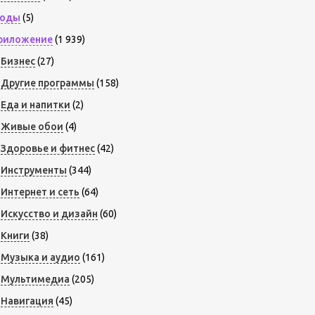
оды
(5)
риложение
(1 939)
Бизнес
(27)
Другие программы
(158)
Еда и напитки
(2)
Живые обои
(4)
Здоровье и фитнес
(42)
Инструменты
(344)
Интернет и сеть
(64)
Искусство и дизайн
(60)
Книги
(38)
Музыка и аудио
(161)
Мультимедиа
(205)
Навигация
(45)