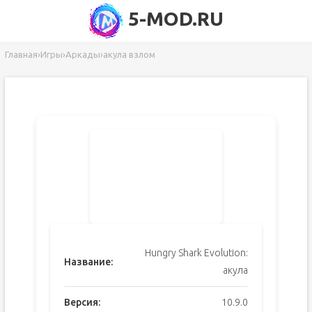
5-MOD.RU
Главная
›
Игры
›
Аркады
›
акула взлом
Hungry Shark Evolution:
Название:
акула
Версия:
10.9.0