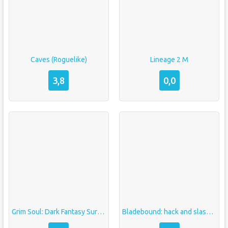
Caves (Roguelike)
Lineage 2 M
3,8
0,0
Grim Soul: Dark Fantasy Survival
Bladebound: hack and slash RPG