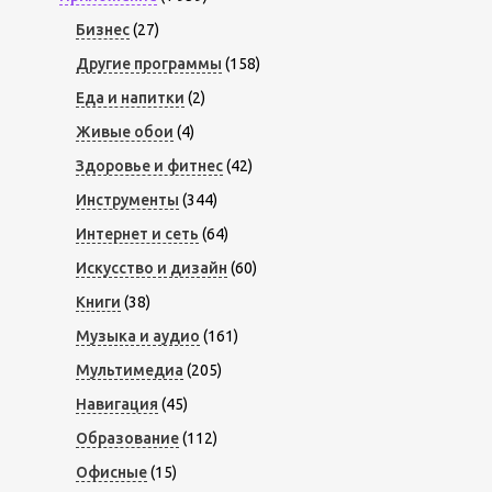
Бизнес
(27)
Другие программы
(158)
Еда и напитки
(2)
Живые обои
(4)
Здоровье и фитнес
(42)
Инструменты
(344)
Интернет и сеть
(64)
Искусство и дизайн
(60)
Книги
(38)
Музыка и аудио
(161)
Мультимедиа
(205)
Навигация
(45)
Образование
(112)
Офисные
(15)