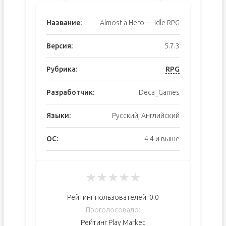
Название:
Almost a Hero — Idle RPG
Версия:
5.7.3
Рубрика:
RPG
Разработчик:
Deca_Games
Языки:
Русский, Английский
ОС:
4.4 и выше
★
★
★
★
★
Рейтинг пользователей:
0.0
Проголосовало:
Рейтинг Play Market