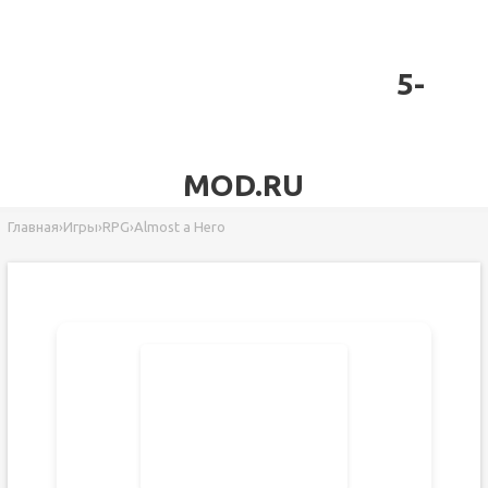
5-
MOD.RU
Главная
›
Игры
›
RPG
›
Almost a Hero