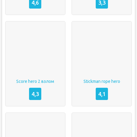
4,6
3,3
Score hero 2 взлом
Stickman rope hero
4,3
4,1