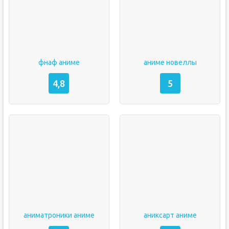
фнаф аниме
аниме новеллы
4,8
5
аниматроники аниме
аниксарт аниме