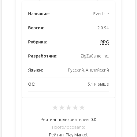
Название:
Evertale
Версия:
2.0.94
Рубрика:
RPG
Разработчик:
ZigZaGame Inc.
Языки:
Русский, Английский
ОС:
5.1 и выше
★
★
★
★
★
Рейтинг пользователей:
0.0
Проголосовало:
Рейтинг Play Market