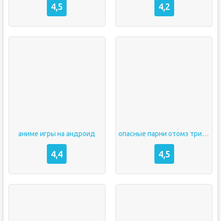
4,5
4,2
аниме игры на андроид
опасные парни отомэ триллер мод
4,4
4,5