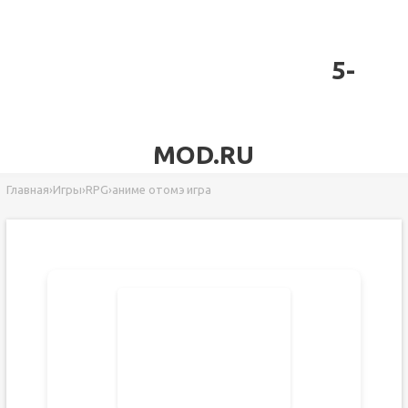
5-
MOD.RU
Главная
›
Игры
›
RPG
›
аниме отомэ игра