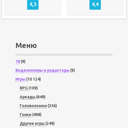
4,3
4,4
Меню
18
(9)
Видеоплееры и редакторы
(9)
Игры
(10 124)
RPG
(109)
Аркады
(649)
Головоломки
(336)
Гонки
(498)
Другие игры
(249)