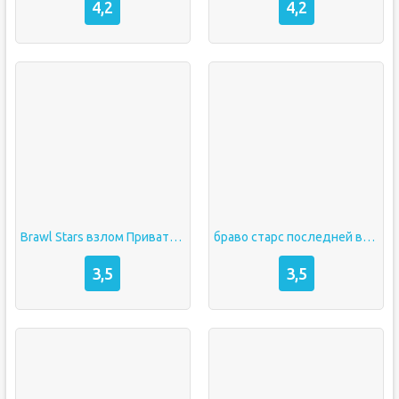
4,2
4,2
Brawl Stars взлом Приватный сервер много денег
браво старс последней версии
3,5
3,5