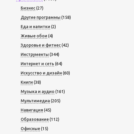
Бизнес
(27)
Другие программы
(158)
Еда и напитки
(2)
Живые обои
(4)
Здоровье и фитнес
(42)
Инструменты
(344)
Интернет и сеть
(64)
Искусство и дизайн
(60)
Книги
(38)
Музыка и аудио
(161)
Мультимедиа
(205)
Навигация
(45)
Образование
(112)
Офисные
(15)