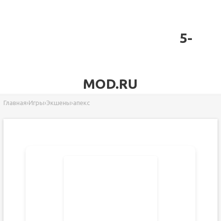
5-
MOD.RU
Главная
›
Игры
›
Экшены
›
апекс