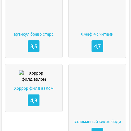
артикул браво старс
Фнаф 4 с читами
3,5
4,7
Хоррор филд взлом
4,3
взломанный кик зе бади