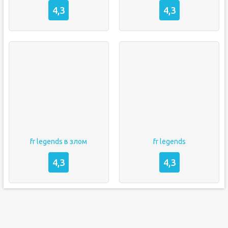
4,3
4,3
fr legends в злом
fr legends
4,3
4,3