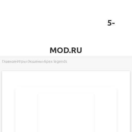
5-
MOD.RU
Главная
›
Игры
›
Экшены
›
Apex legends