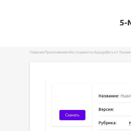
5-
Главная
›
Приложение
›
Инструменты
›
Appgallery от huawe
Название:
Huavi
Версия:
Скачать
Рубрика: