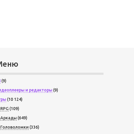
Меню
8
(9)
идеоплееры и редакторы
(9)
гры
(10 124)
RPG
(109)
Аркады
(649)
Головоломки
(336)