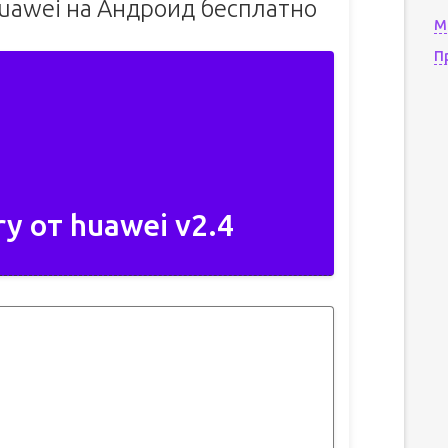
huawei на Андроид бесплатно
М
П
y от huawei v2.4