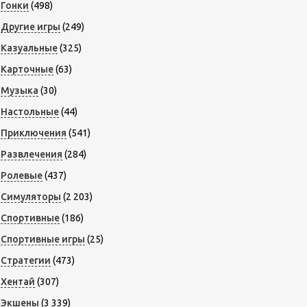
Гонки
(498)
Другие игры
(249)
Казуальные
(325)
Карточные
(63)
Музыка
(30)
Настольные
(44)
Приключения
(541)
Развлечения
(284)
Ролевые
(437)
Симуляторы
(2 203)
Спортивные
(186)
Спортивные игры
(25)
Стратегии
(473)
Хентай
(307)
Экшены
(3 339)