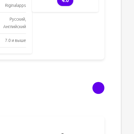
4.0
Riginalapps
Русский,
Английский
7.0 и выше