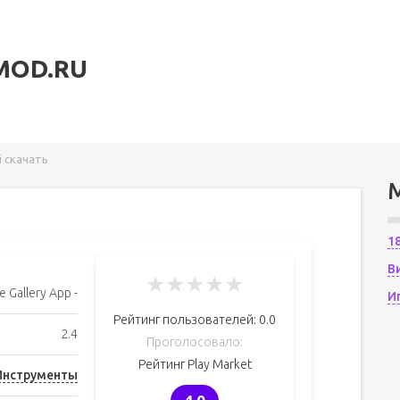
MOD.RU
i скачать
1
В
★
★
★
★
★
e Gallery App -
И
Рейтинг пользователей:
0.0
2.4
Проголосовало:
Рейтинг Play Market
Инструменты