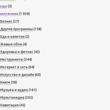
оды
(5)
риложение
(1 939)
Бизнес
(27)
Другие программы
(158)
Еда и напитки
(2)
Живые обои
(4)
Здоровье и фитнес
(42)
Инструменты
(344)
Интернет и сеть
(64)
Искусство и дизайн
(60)
Книги
(38)
Музыка и аудио
(161)
Мультимедиа
(205)
Навигация
(45)