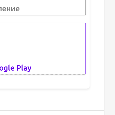
ление
ogle Play