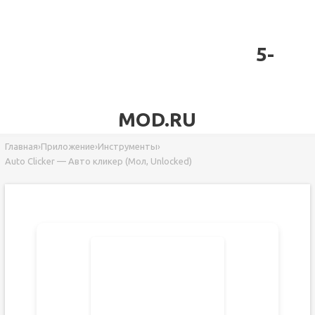
5-
MOD.RU
Главная
›
Приложение
›
Инструменты
›
Auto Clicker — Авто кликер (Мол, Unlocked)