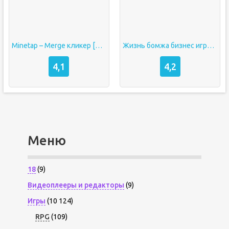
Minetap – Merge кликер [Бесплатные покупки]
Жизнь бомжа бизнес игры симулятор кликер денег
4,1
4,2
Меню
18
(9)
Видеоплееры и редакторы
(9)
Игры
(10 124)
RPG
(109)