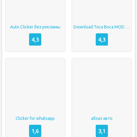
Auto Clicker без рекламы
Download Toca Boca MOD APK v1.66 (All Unlocked, Building Unlocked)
4,3
4,3
Clicker for whatsapp
абхаз авто
1,6
3,1