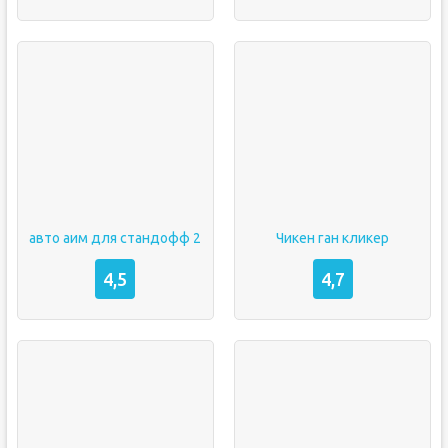
авто аим для стандофф 2
Чикен ган кликер
4,5
4,7