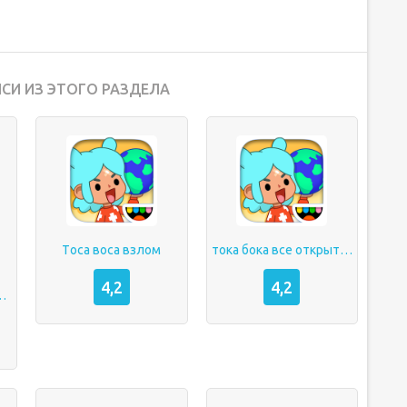
СИ ИЗ ЭТОГО РАЗДЕЛА
Tоса воса взлом
тока бока все открыто играть
4,2
4,2
о моды андроид