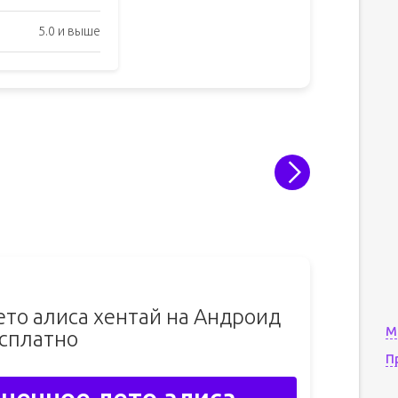
5.0 и выше
ето алиса хентай на Андроид
М
сплатно
П