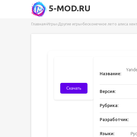
5-MOD.RU
Главная
›
Игры
›
Другие игры
›
бесконечное лето алиса хен
Yand
Название:
Скачать
Версия:
Рубрика:
Разработчик:
Языки:
Ру