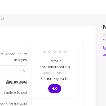
тай
1
В
★
★
★
★
★
ere School Полная
И
история
Рейтинг
пользователей:
0.0
1.2.1
Проголосовало:
Рейтинг Play Market
Другие игры
4.0
Yandere School
сский, Английский