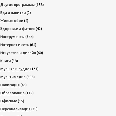
Другие программы
(158)
Еда и напитки
(2)
Живые обои
(4)
Здоровье и фитнес
(42)
Инструменты
(344)
Интернет и сеть
(64)
Искусство и дизайн
(60)
Книги
(38)
Музыка и аудио
(161)
Мультимедиа
(205)
Навигация
(45)
Образование
(112)
Офисные
(15)
Персонализация
(39)