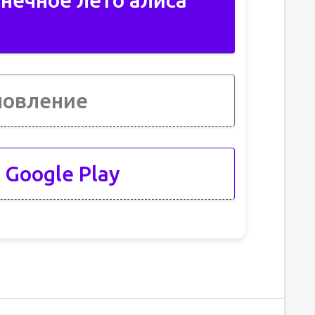
нечное лето алиса
новление
 Google Play