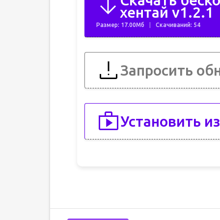
Скачать беско
хентай v1.2.1
Размер: 17.00Мб
Скачиваний: 54
Запросить об
Установить из