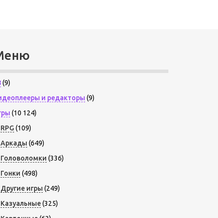
Меню
8
(9)
идеоплееры и редакторы
(9)
гры
(10 124)
RPG
(109)
Аркады
(649)
Головоломки
(336)
Гонки
(498)
Другие игры
(249)
Казуальные
(325)