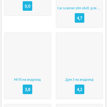
0,0
Car scanner elm obd2 для андроид
4,7
Mi fit на андроид
Дум 3 на андроид
3,8
4,2