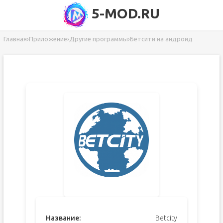
5-MOD.RU
Главная
›
Приложение
›
Другие программы
›
Бетсити на андроид
Название:
Betcity