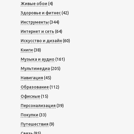
Живые обои
(4)
Здоровье и фитнес
(42)
Инструменты
(344)
Интернет и сеть
(64)
Искусство и дизайн
(60)
Книги
(38)
Музыка и аудио
(161)
Мультимедиа
(205)
Навигация
(45)
Образование
(112)
Офисные
(15)
Персонализация
(39)
Покупки
(33)
Путешествия
(9)
Связь
(85)