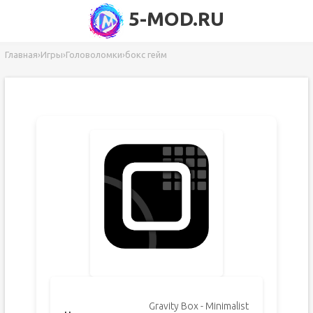
5-MOD.RU
Главная
›
Игры
›
Головоломки
›
бокс гейм
Gravity Box - Minimalist