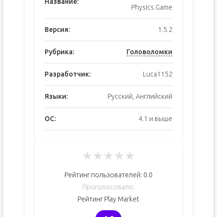
Название:
Physics Game
Версия:
1.5.2
Рубрика:
Головоломки
Разработчик:
Luca1152
Языки:
Русский, Английский
ОС:
4.1 и выше
★
★
★
★
★
Рейтинг пользователей:
0.0
Проголосовало:
Рейтинг Play Market