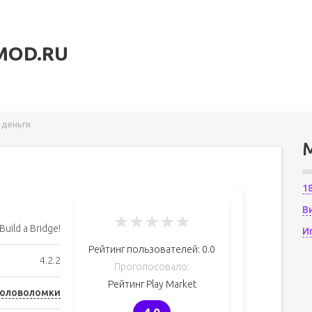
MOD.RU
а деньги
1
В
★
★
★
★
★
Build a Bridge!
И
Рейтинг пользователей:
0.0
4.2.2
Проголосовало:
Рейтинг Play Market
Головоломки