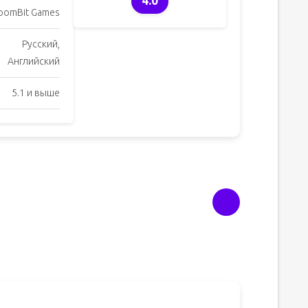
4.0
oomBit Games
Русский,
Английский
5.1 и выше