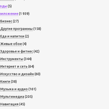
оды
(5)
риложение
(1 939)
Бизнес
(27)
Другие программы
(158)
Еда и напитки
(2)
Живые обои
(4)
Здоровье и фитнес
(42)
Инструменты
(344)
Интернет и сеть
(64)
Искусство и дизайн
(60)
Книги
(38)
Музыка и аудио
(161)
Мультимедиа
(205)
Навигация
(45)