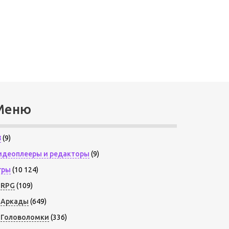
Меню
8
(9)
идеоплееры и редакторы
(9)
гры
(10 124)
RPG
(109)
Аркады
(649)
Головоломки
(336)