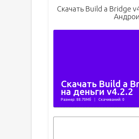
Скачать Build a Bridge 
Андрои
Скачать Build a B
на деньги v4.2.2
Размер: 88.70Мб
Скачиваний: 0