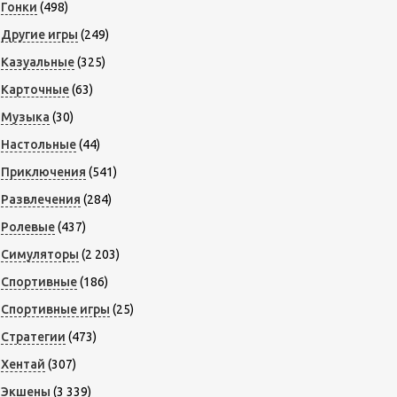
Гонки
(498)
Другие игры
(249)
Казуальные
(325)
Карточные
(63)
Музыка
(30)
Настольные
(44)
Приключения
(541)
Развлечения
(284)
Ролевые
(437)
Симуляторы
(2 203)
Спортивные
(186)
Спортивные игры
(25)
Стратегии
(473)
Хентай
(307)
Экшены
(3 339)