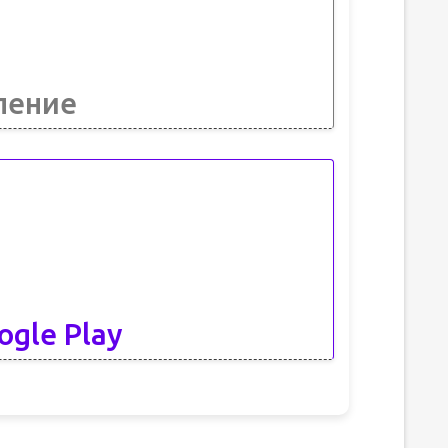
ление
ogle Play