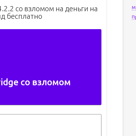
v4.2.2 со взломом на деньги на
М
д бесплатно
П
ridge со взломом