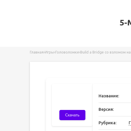
5-
Главная
›
Игры
›
Головоломки
›
Build a Bridge со взломом н
Название:
Версия:
Скачать
Рубрика: