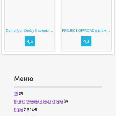
Demolition Derby 3 взлом много денег
PROJECT:OFFROAD взлом Много денег
4,5
4,3
Меню
18
(9)
Видеоплееры и редакторы
(9)
Игры
(10 124)