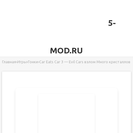
5-
MOD.RU
Главная
›
Игры
›
Гонки
›
Car Eats Car 3 — Evil Cars взлом Много кристаллов