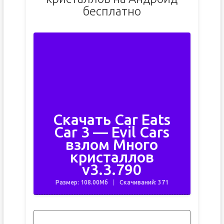
бесплатно
Скачать Car Eats
Car 3 — Evil Cars
взлом Много
кристаллов
v3.3.790
Размер: 108.00Мб
Скачиваний: 371