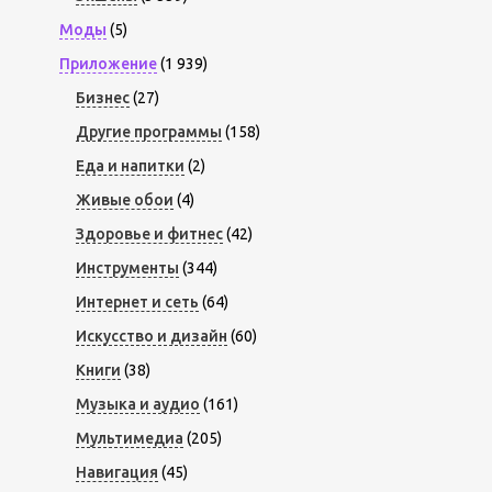
Моды
(5)
Приложение
(1 939)
Бизнес
(27)
Другие программы
(158)
Еда и напитки
(2)
Живые обои
(4)
Здоровье и фитнес
(42)
Инструменты
(344)
Интернет и сеть
(64)
Искусство и дизайн
(60)
Книги
(38)
Музыка и аудио
(161)
Мультимедиа
(205)
Навигация
(45)