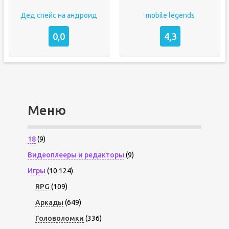
Дед спейс на андроид
mobile legends
0,0
4,3
Меню
18
(9)
Видеоплееры и редакторы
(9)
Игры
(10 124)
RPG
(109)
Аркады
(649)
Головоломки
(336)