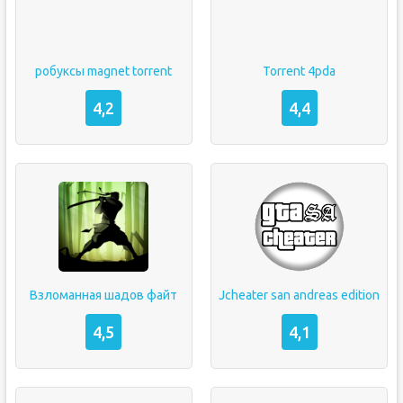
робуксы magnet torrent
Torrent 4pda
4,2
4,4
Взломанная шадов файт
Jcheater san andreas edition
4,5
4,1