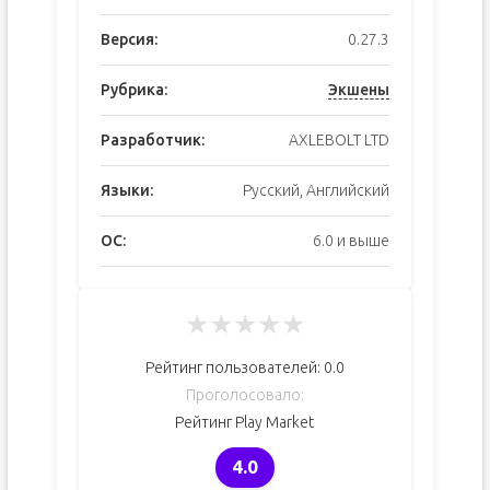
Версия:
0.27.3
Рубрика:
Экшены
Разработчик:
AXLEBOLT LTD
Языки:
Русский, Английский
ОС:
6.0 и выше
★
★
★
★
★
Рейтинг пользователей:
0.0
Проголосовало:
Рейтинг Play Market
4.0