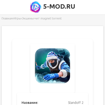
5-MOD.RU
Главная
›
Игры
›
Экшены
›
чит magnet torrent
Название:
Standoff 2