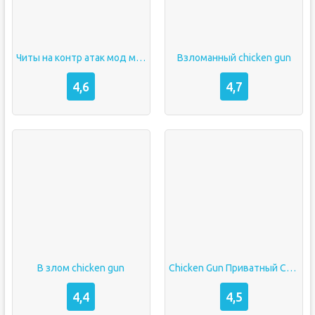
Читы на контр атак мод меню
Взломанный chicken gun
4,6
4,7
В злом chicken gun
Chicken Gun Приватный Сервер
4,4
4,5