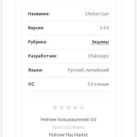
Название:
Chicken Gun
Версия:
3.4.0
Рубрика:
Экшены
Разработчик:
ChaloApps
Языки:
Русский, Английский
ОС:
5.0 и выше
★
★
★
★
★
Рейтинг пользователей:
0.0
Проголосовало:
Рейтинг Play Market