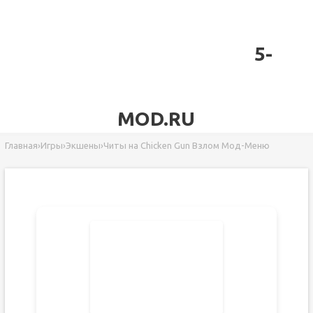
5-
MOD.RU
Главная
›
Игры
›
Экшены
›
Читы на Chicken Gun Взлом Мод-Меню