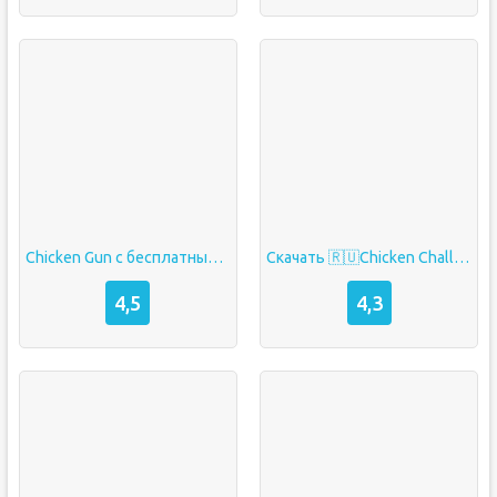
Chicken Gun с бесплатными покупками валюты
Скачать 🇷🇺Chicken Challenge бесплатно на андроид
4,5
4,3