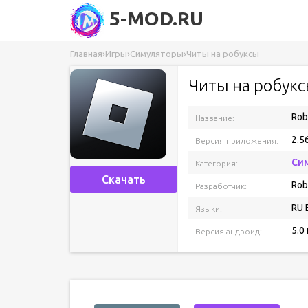
5-MOD.RU
Главная
›
Игры
›
Симуляторы
›
Читы на робуксы
Читы на робук
Rob
Название:
2.5
Версия приложения:
Си
Категория:
Скачать
Rob
Разработчик:
RU 
Языки:
5.0
Версия андроид: