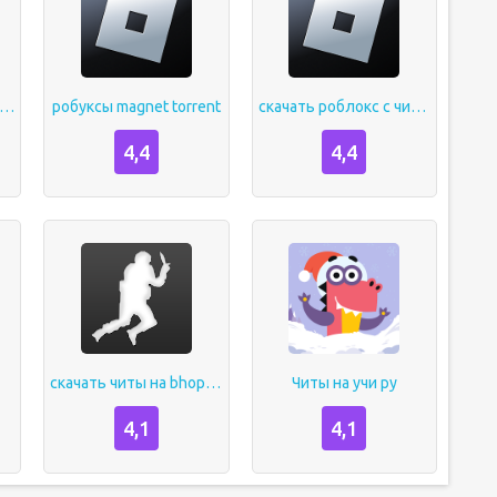
д на роблокс на робуксы
робуксы magnet torrent
скачать роблокс с читами на робуксы
4,4
4,4
скачать читы на bhop pro
Читы на учи ру
4,1
4,1