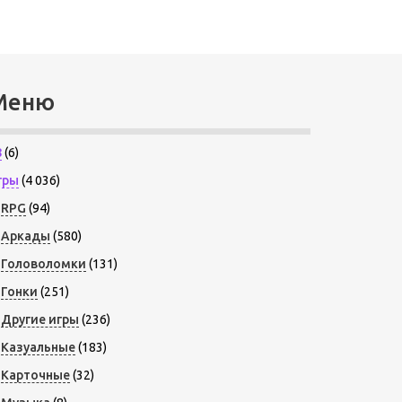
Меню
8
(6)
гры
(4 036)
RPG
(94)
Аркады
(580)
Головоломки
(131)
Гонки
(251)
Другие игры
(236)
Казуальные
(183)
Карточные
(32)