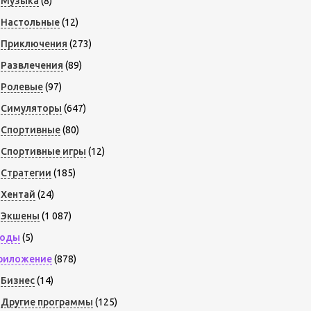
Музыка
(8)
Настольные
(12)
Приключения
(273)
Развлечения
(89)
Ролевые
(97)
Симуляторы
(647)
Спортивные
(80)
Спортивные игры
(12)
Стратегии
(185)
Хентай
(24)
Экшены
(1 087)
оды
(5)
риложение
(878)
Бизнес
(14)
Другие программы
(125)