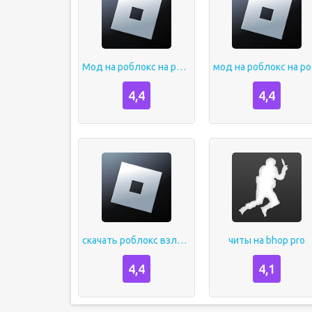
Мод на роблокс на робуксы
мо
4,4
4,4
скачать роблокс взлом на робуксы
читы на bhop pro
4,4
4,1