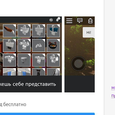
М
П
д бесплатно