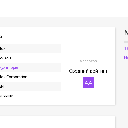
сы
lox
1
И
65.360
0 голосов
муляторы
Средний рейтинг
lox Corporation
4,4
EN
 и выше