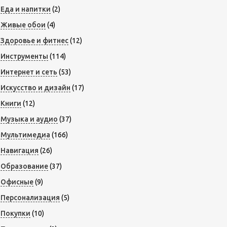
Еда и напитки
(2)
Живые обои
(4)
Здоровье и фитнес
(12)
Инструменты
(114)
Интернет и сеть
(53)
Искусство и дизайн
(17)
Книги
(12)
Музыка и аудио
(37)
Мультимедиа
(166)
Навигация
(26)
Образование
(37)
Офисные
(9)
Персонализация
(5)
Покупки
(10)