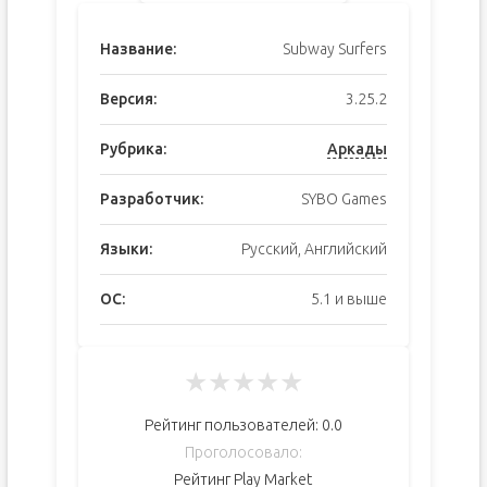
Название:
Subway Surfers
Версия:
3.25.2
Рубрика:
Аркады
Разработчик:
SYBO Games
Языки:
Русский, Английский
ОС:
5.1 и выше
★
★
★
★
★
Рейтинг пользователей:
0.0
Проголосовало:
Рейтинг Play Market