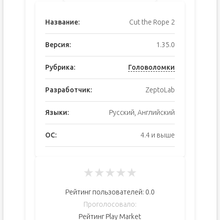
Название:
Cut the Rope 2
Версия:
1.35.0
Рубрика:
Головоломки
Разработчик:
ZeptoLab
Языки:
Русский, Английский
ОС:
4.4 и выше
★
★
★
★
★
Рейтинг пользователей:
0.0
Проголосовало:
Рейтинг Play Market