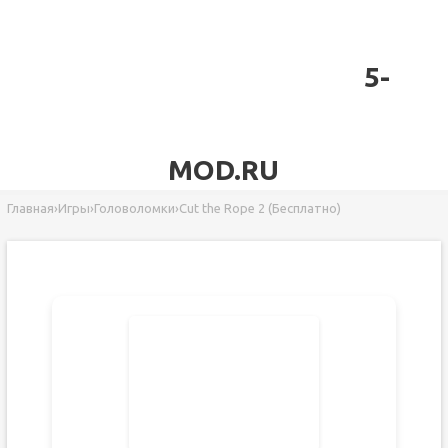
5-
MOD.RU
Главная
›
Игры
›
Головоломки
›
Cut the Rope 2 (Бесплатно)