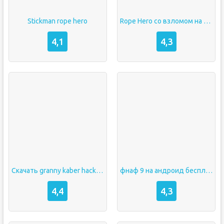
Stickman rope hero
Rope Hero со взломом на деньги и очки прокачки
4,1
4,3
Скачать granny kaber hacker бесплатно на android бесплатно версия
фнаф 9 на андроид бесплатно полную версию на русском языке бесплатно без вирусов на телефон
4,4
4,3