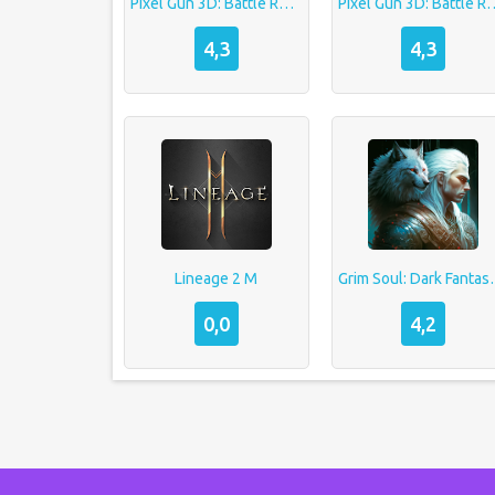
Pixel Gun 3D: Battle Royale — взломанная
Pixel Gun 3D: Battle Roy
4,3
4,3
Lineage 2 M
Grim Soul: D
0,0
4,2