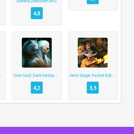
ale — взломанная
Almora Darkosen RPG
4,8
ark Fantasy Survival
Grim Soul: Dark Fantasy Survival
Hero Siege: Pocket Edition
4,2
3,3