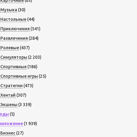
Карточные
(63)
Музыка
(30)
Настольные
(44)
Приключения
(541)
Развлечения
(284)
Ролевые
(437)
Симуляторы
(2 203)
Спортивные
(186)
Спортивные игры
(25)
Стратегии
(473)
Хентай
(307)
Экшены
(3 339)
оды
(5)
риложение
(1 939)
Бизнес
(27)