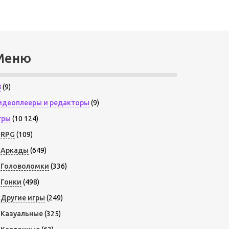
Меню
8
(9)
идеоплееры и редакторы
(9)
гры
(10 124)
RPG
(109)
Аркады
(649)
Головоломки
(336)
Гонки
(498)
Другие игры
(249)
Казуальные
(325)