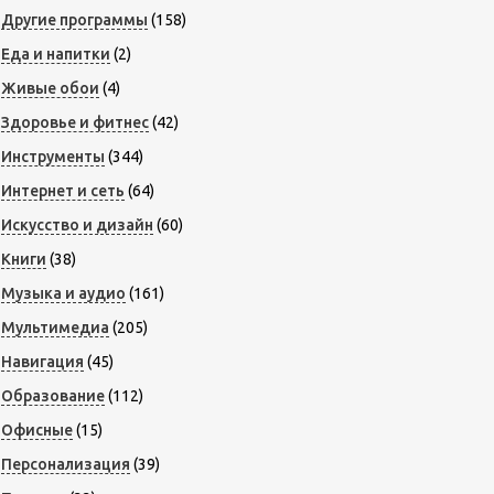
Другие программы
(158)
Еда и напитки
(2)
Живые обои
(4)
Здоровье и фитнес
(42)
Инструменты
(344)
Интернет и сеть
(64)
Искусство и дизайн
(60)
Книги
(38)
Музыка и аудио
(161)
Мультимедиа
(205)
Навигация
(45)
Образование
(112)
Офисные
(15)
Персонализация
(39)