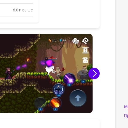
6.0 и выше
М
П