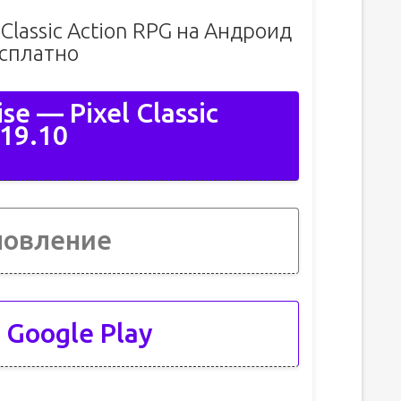
 Classic Action RPG на Андроид
сплатно
se — Pixel Classic
.19.10
новление
 Google Play