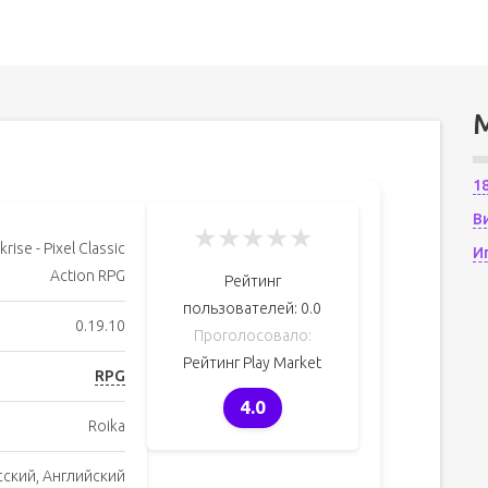
1
В
★
★
★
★
★
krise - Pixel Classic
И
Action RPG
Рейтинг
пользователей:
0.0
0.19.10
Проголосовало:
Рейтинг Play Market
RPG
4.0
Roika
сский, Английский