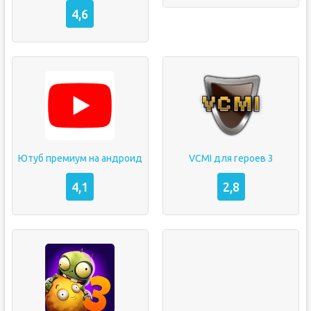
4,6
Ютуб премиум на андроид
VCMI для героев 3
4,1
2,8