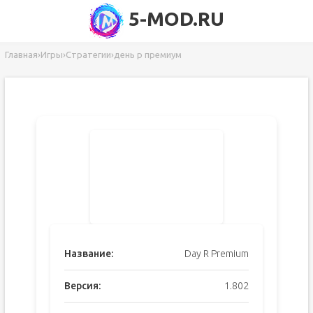
5-MOD.RU
Главная
›
Игры
›
Стратегии
›
день р премиум
Название:
Day R Premium
Версия:
1.802