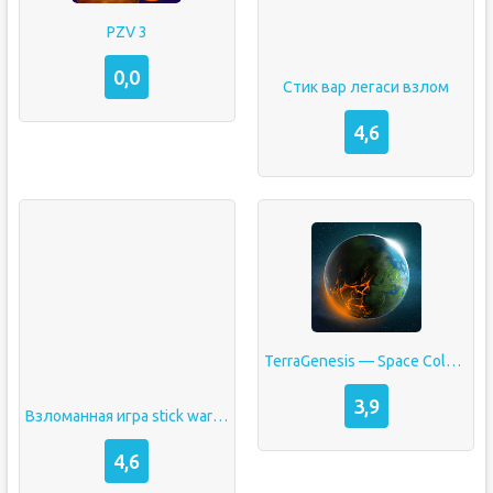
PZV 3
0,0
Стик вар легаси взлом
4,6
TerraGenesis — Space Colony
3,9
Взломанная игра stick war legacy
4,6