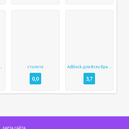
 и погода 4pda
столото
Adblock для Всех Браузеров Скачать на Андроид
0,0
3,7
КАРТА САЙТА