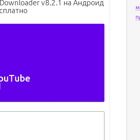
Downloader v8.2.1 на Андроид
М
сплатно
П
YouTube
1