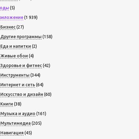
оды
(5)
риложение
(1 939)
Бизнес
(27)
Другие программы
(158)
Еда и напитки
(2)
Живые обои
(4)
Здоровье и фитнес
(42)
Инструменты
(344)
Интернет и сеть
(64)
Искусство и дизайн
(60)
Книги
(38)
Музыка и аудио
(161)
Мультимедиа
(205)
Навигация
(45)