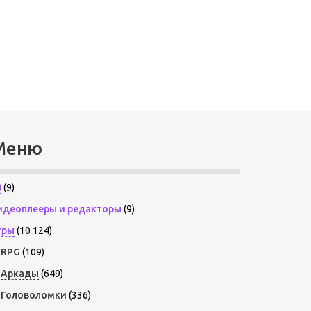
Меню
8
(9)
идеоплееры и редакторы
(9)
гры
(10 124)
RPG
(109)
Аркады
(649)
Головоломки
(336)