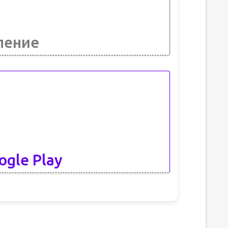
ление
ogle Play