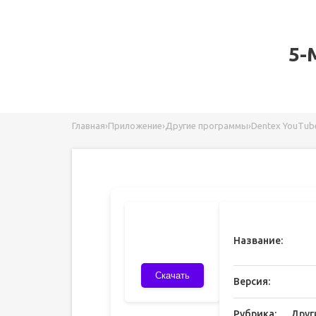
5-
Главная
›
Приложение
›
Другие программы
›
Dentex YouTub
Название:
Скачать
Версия:
Рубрика:
Друг