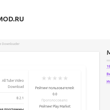
MOD.RU
e Downloader
1
В
★
★
★
★
★
All Tube Video
И
Download
Рейтинг пользователей:
0.0
8.2.1
Проголосовало:
Рейтинг Play Market
ие программы