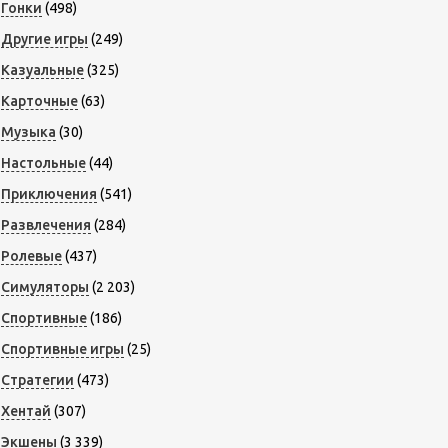
Гонки
(498)
Другие игры
(249)
Казуальные
(325)
Карточные
(63)
Музыка
(30)
Настольные
(44)
Приключения
(541)
Развлечения
(284)
Ролевые
(437)
Симуляторы
(2 203)
Спортивные
(186)
Спортивные игры
(25)
Стратегии
(473)
Хентай
(307)
Экшены
(3 339)