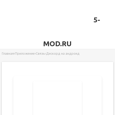
5-
MOD.RU
Главная
›
Приложение
›
Связь
›
Дискорд на андроид