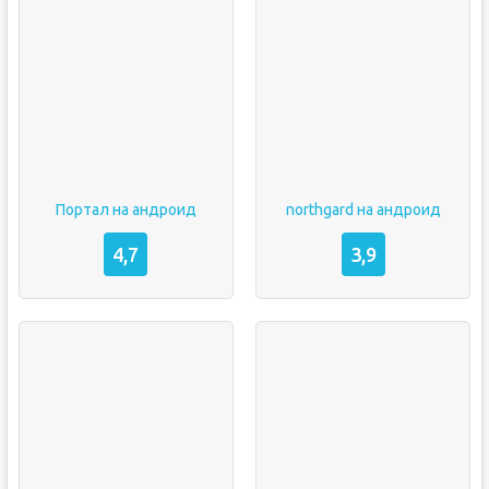
Портал на андроид
northgard на андроид
4,7
3,9