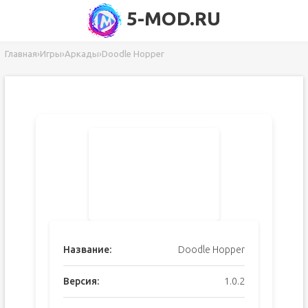
5-MOD.RU
Главная
›
Игры
›
Аркады
›
Doodle Hopper
Название:
Doodle Hopper
Версия:
1.0.2