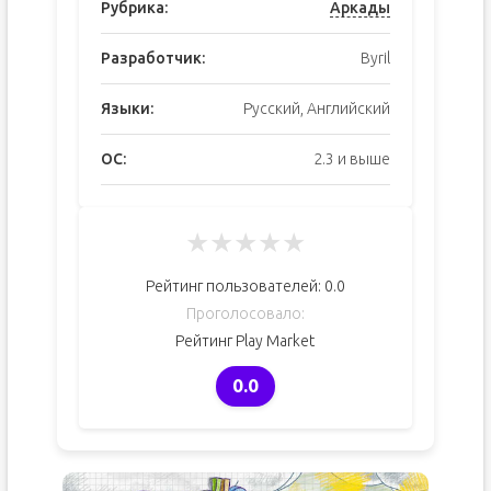
Рубрика:
Аркады
Разработчик:
Byril
Языки:
Русский, Английский
ОС:
2.3 и выше
★
★
★
★
★
Рейтинг пользователей:
0.0
Проголосовало:
Рейтинг Play Market
0.0