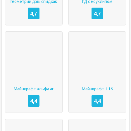
Геометрии дэш спидхак
ГД с ноуклипом
4,7
4,7
Майнкрафт альфа аг
Майнкрафт 1.16
4,4
4,4