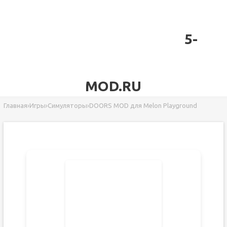
5-
MOD.RU
Главная
›
Игры
›
Симуляторы
›
DOORS MOD для Melon Playground