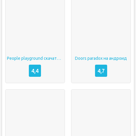
People playground скачать бесплатно на телефон
Doors paradox на андроид
4,4
4,7