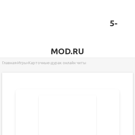
5-
MOD.RU
Главная
›
Игры
›
Карточные
›
дурак онлайн читы