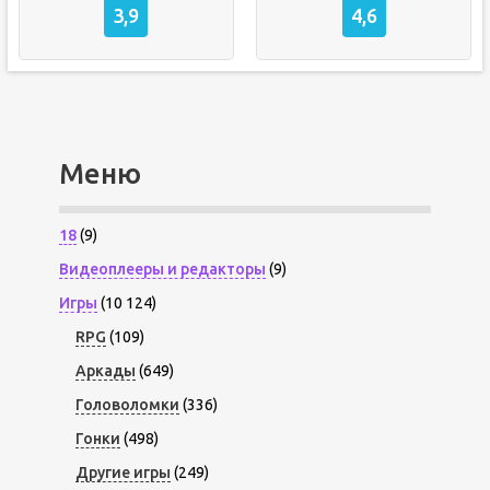
3,9
4,6
Меню
18
(9)
Видеоплееры и редакторы
(9)
Игры
(10 124)
RPG
(109)
Аркады
(649)
Головоломки
(336)
Гонки
(498)
Другие игры
(249)