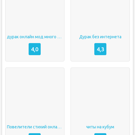
дурак онлайн мод много денег
Дурак без интернета
4,0
4,3
Повелители стихий онлайн игра elem mobi
читы на кубум