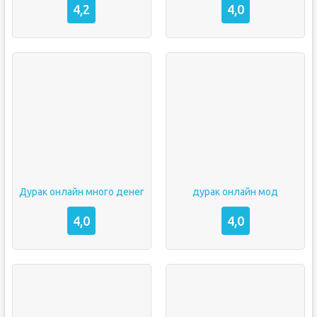
4,2
4,0
Дурак онлайн много денег
дурак онлайн мод
4,0
4,0