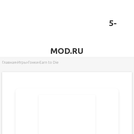
5-
MOD.RU
Главная
›
Игры
›
Гонки
›
Earn to Die