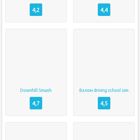
4,2
4,4
Downhill Smash
Взлом driving school sim
4,7
4,5