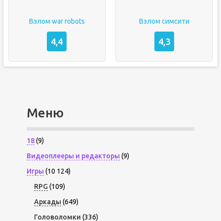
Взлом war robots
Взлом симсити
4,4
4,3
Меню
18
(9)
Видеоплееры и редакторы
(9)
Игры
(10 124)
RPG
(109)
Аркады
(649)
Головоломки
(336)