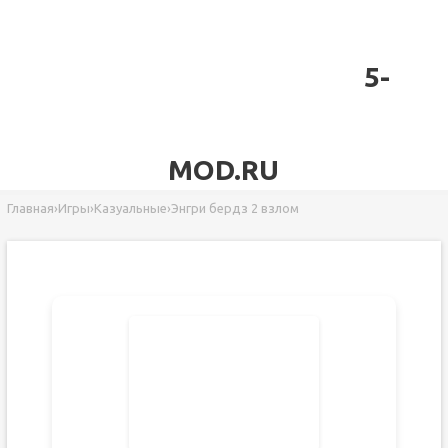
5-
MOD.RU
Главная
›
Игры
›
Казуальные
›
Энгри бердз 2 взлом