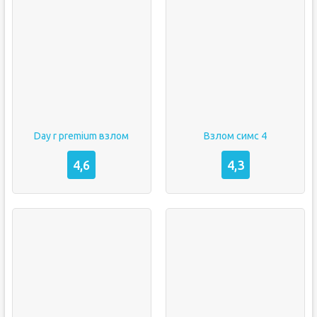
Day r premium взлом
Взлом симс 4
4,6
4,3