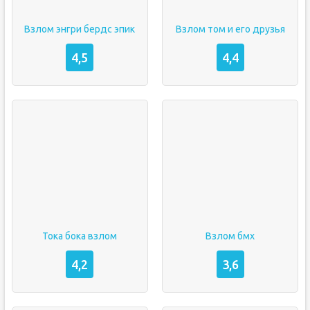
Взлом энгри бердс эпик
Взлом том и его друзья
4,5
4,4
Тока бока взлом
Взлом бмх
4,2
3,6