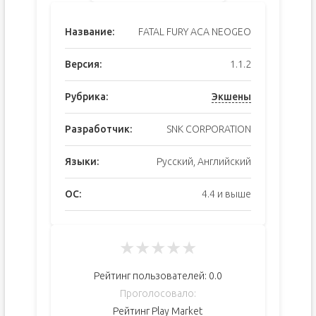
Название:
FATAL FURY ACA NEOGEO
Версия:
1.1.2
Рубрика:
Экшены
Разработчик:
SNK CORPORATION
Языки:
Русский, Английский
ОС:
4.4 и выше
★
★
★
★
★
Рейтинг пользователей:
0.0
Проголосовало:
Рейтинг Play Market