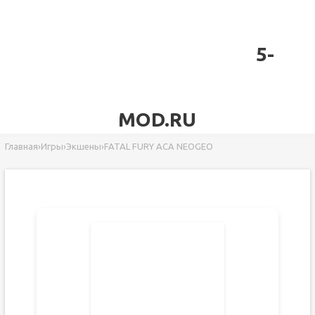
5-
MOD.RU
Главная
›
Игры
›
Экшены
›
FATAL FURY ACA NEOGEO