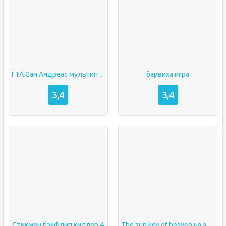
ГТА Сан Андреас мультиплеер
барвиха игра
3,4
3,4
Стикмен бэкфлип киллер 4
The sun key of heaven на андроид