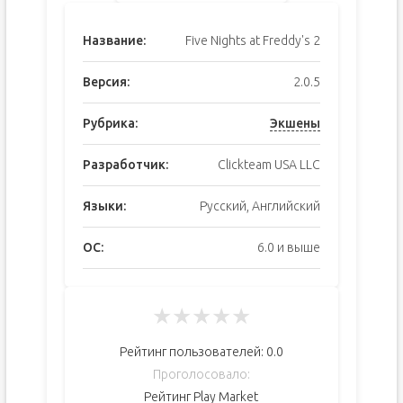
Название:
Five Nights at Freddy's 2
Версия:
2.0.5
Рубрика:
Экшены
Разработчик:
Clickteam USA LLC
Языки:
Русский, Английский
ОС:
6.0 и выше
★
★
★
★
★
Рейтинг пользователей:
0.0
Проголосовало:
Рейтинг Play Market