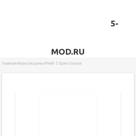
5-
MOD.RU
Главная
›
Игры
›
Экшены
›
FNAF 2 Open Source