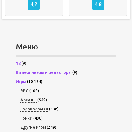
4,2
4,8
Меню
18
(9)
Видеоплееры и редакторы
(9)
Игры
(10 124)
RPG
(109)
Аркады
(649)
Головоломки
(336)
Гонки
(498)
Другие игры
(249)