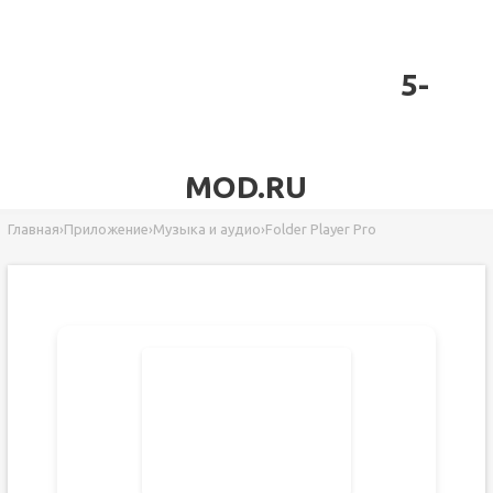
5-
MOD.RU
Главная
›
Приложение
›
Музыка и аудио
›
Folder Player Pro