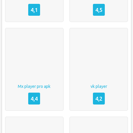
4,1
4,5
Mx player pro apk
vk player
4,4
4,2