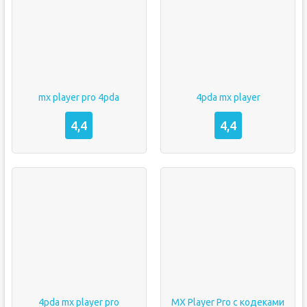
mx player pro 4pda
4pda mx player
4,4
4,4
4pda mx player pro
MX Player Pro с кодеками