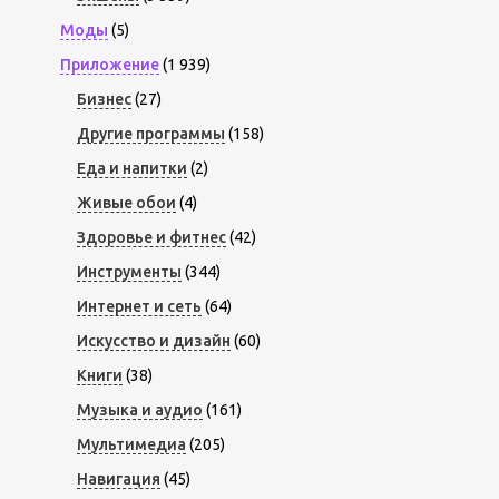
Моды
(5)
Приложение
(1 939)
Бизнес
(27)
Другие программы
(158)
Еда и напитки
(2)
Живые обои
(4)
Здоровье и фитнес
(42)
Инструменты
(344)
Интернет и сеть
(64)
Искусство и дизайн
(60)
Книги
(38)
Музыка и аудио
(161)
Мультимедиа
(205)
Навигация
(45)