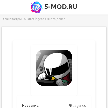
5-MOD.RU
Главная
›
Игры
›
Гонки
›
fr legends много денег
Название:
FR Legends