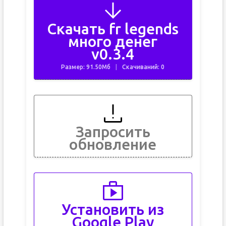
Скачать fr legends
много денег
v0.3.4
Размер: 91.50Мб
Скачиваний: 0
Запросить
обновление
Установить из
Google Play