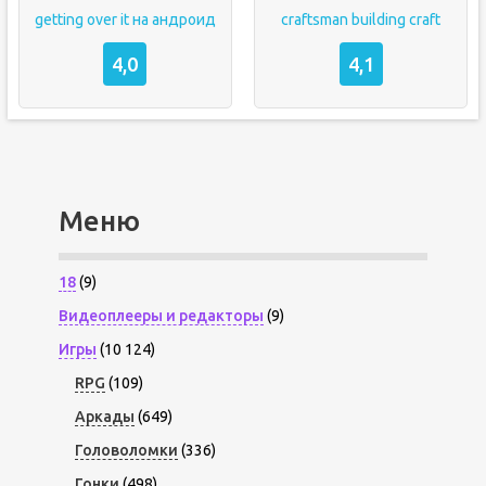
getting over it на андроид
craftsman building craft
4,0
4,1
Меню
18
(9)
Видеоплееры и редакторы
(9)
Игры
(10 124)
RPG
(109)
Аркады
(649)
Головоломки
(336)
Гонки
(498)