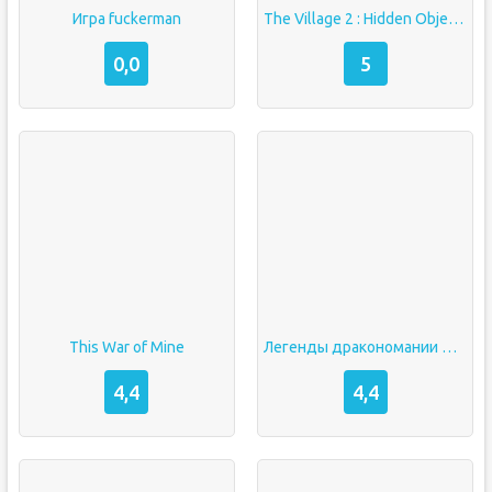
Игра fuckerman
The Village 2 : Hidden Object взлом Без рекламы
0,0
5
This War of Mine
Легенды дракономании мод
4,4
4,4