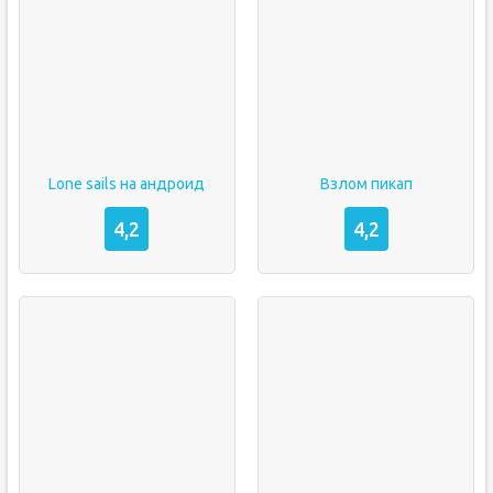
Lone sails на андроид
Взлом пикап
4,2
4,2