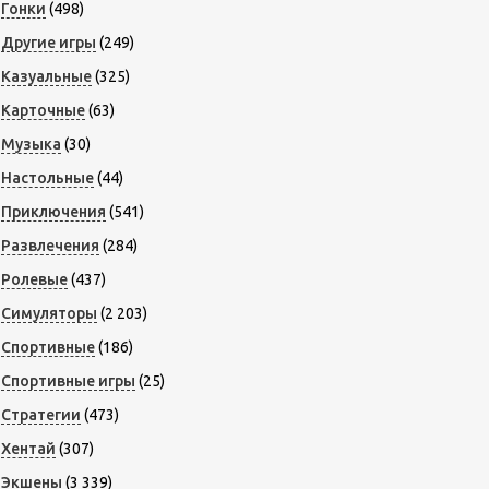
Гонки
(498)
Другие игры
(249)
Казуальные
(325)
Карточные
(63)
Музыка
(30)
Настольные
(44)
Приключения
(541)
Развлечения
(284)
Ролевые
(437)
Симуляторы
(2 203)
Спортивные
(186)
Спортивные игры
(25)
Стратегии
(473)
Хентай
(307)
Экшены
(3 339)