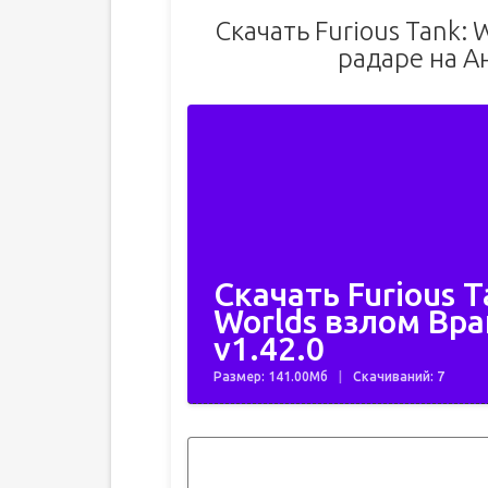
Скачать Furious Tank: 
радаре на А
Скачать Furious T
Worlds взлом Вра
v1.42.0
Размер: 141.00Мб
Скачиваний: 7