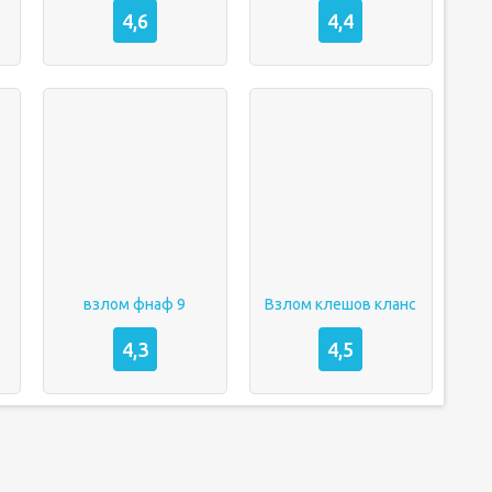
4,6
4,4
взлом фнаф 9
Взлом клешов кланс
4,3
4,5