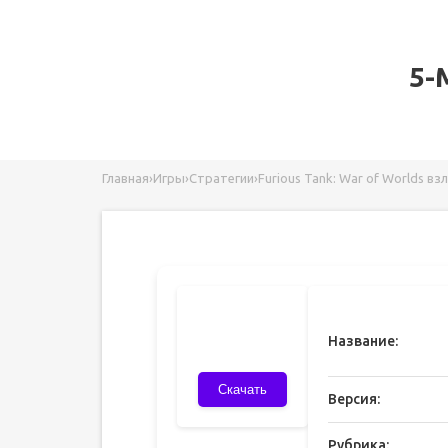
5-
Главная
›
Игры
›
Стратегии
›
Furious Tank: War of Worlds в
Название:
Скачать
Версия:
Рубрика: