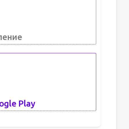
ление
ogle Play