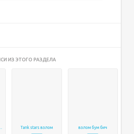
СИ ИЗ ЭТОГО РАЗДЕЛА
ки взлом Враги на радаре
Tank stars взлом
взлом бум бич