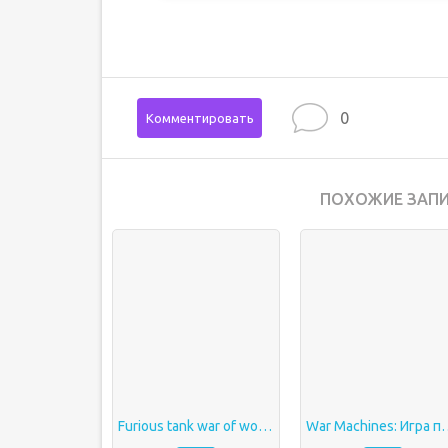
0
Комментировать
ПОХОЖИЕ ЗАПИ
Furious tank war of worlds мод много денег
War Machines: Игра про тан