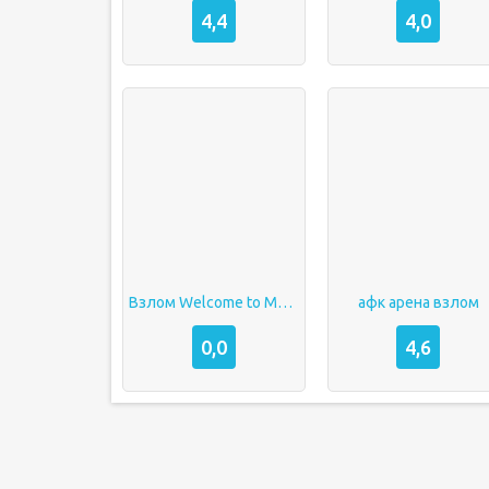
4,4
4,0
Взлом Welcome to My Cave
афк арена взлом
0,0
4,6