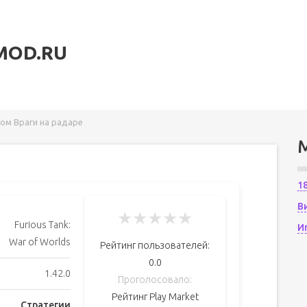
MOD.RU
злом Враги на радаре
1
В
★
★
★
★
★
Furious Tank:
И
War of Worlds
Рейтинг пользователей:
0.0
1.42.0
Проголосовало:
Рейтинг Play Market
Стратегии