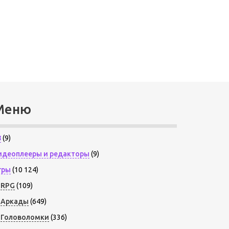
Меню
8
(9)
идеоплееры и редакторы
(9)
гры
(10 124)
RPG
(109)
Аркады
(649)
Головоломки
(336)