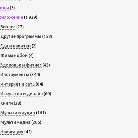
оды
(5)
риложение
(1 939)
Бизнес
(27)
Другие программы
(158)
Еда и напитки
(2)
Живые обои
(4)
Здоровье и фитнес
(42)
Инструменты
(344)
Интернет и сеть
(64)
Искусство и дизайн
(60)
Книги
(38)
Музыка и аудио
(161)
Мультимедиа
(205)
Навигация
(45)