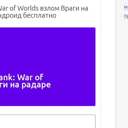
War of Worlds взлом Враги на
М
ндроид бесплатно
П
ank: War of
ги на радаре