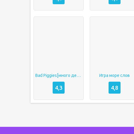
Bad Piggies[много денег ]
Игра море слов
4,3
4,8