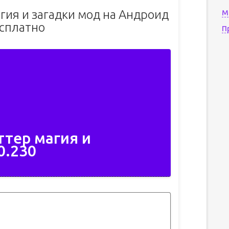
гия и загадки мод на Андроид
М
сплатно
П
ттер магия и
0.230