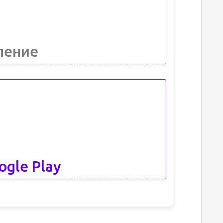
ление
ogle Play