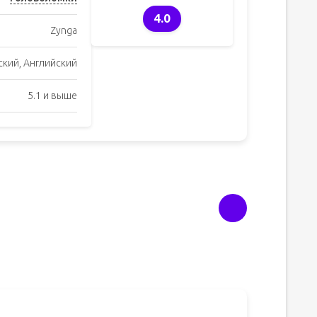
4.0
Zynga
ский, Английский
5.1 и выше