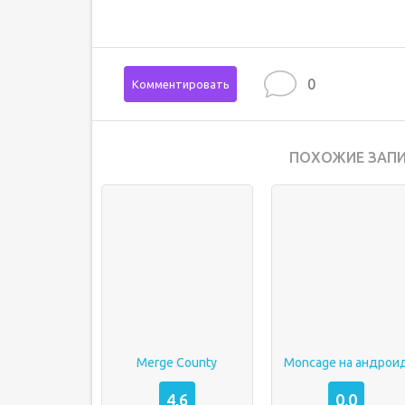
0
Комментировать
ПОХОЖИЕ ЗАПИ
Merge County
Moncage на андрои
4,6
0,0