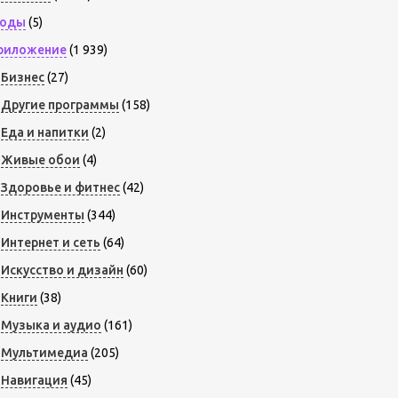
оды
(5)
риложение
(1 939)
Бизнес
(27)
Другие программы
(158)
Еда и напитки
(2)
Живые обои
(4)
Здоровье и фитнес
(42)
Инструменты
(344)
Интернет и сеть
(64)
Искусство и дизайн
(60)
Книги
(38)
Музыка и аудио
(161)
Мультимедиа
(205)
Навигация
(45)