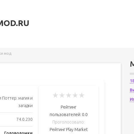
MOD.RU
ки мод
1
В
★
★
★
★
★
и Поттер: магия и
И
загадки
Рейтинг
пользователей:
0.0
74.0.230
Проголосовало:
Рейтинг Play Market
Головоломки