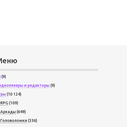
Меню
8
(9)
идеоплееры и редакторы
(9)
гры
(10 124)
RPG
(109)
Аркады
(649)
Головоломки
(336)