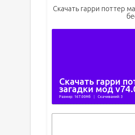
Скачать гарри поттер ма
бе
Скачать гарри по
загадки мод v74.
Размер: 167.00Мб
Скачиваний: 3