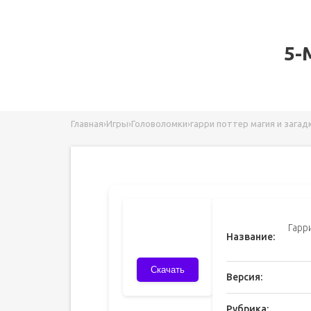
5-
Главная
›
Игры
›
Головоломки
›
гарри поттер магия и загад
Гарр
Название:
Скачать
Версия:
Рубрика: