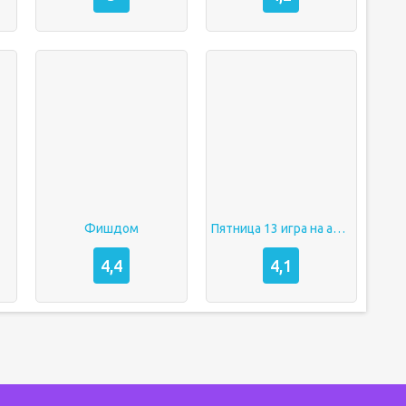
Фишдом
Пятница 13 игра на андроид
4,4
4,1