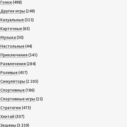
Гонки
(498)
Другие игры
(249)
Казуальные
(325)
Карточные
(63)
Музыка
(30)
Настольные
(44)
Приключения
(541)
Развлечения
(284)
Ролевые
(437)
Симуляторы
(2 203)
Спортивные
(186)
Спортивные игры
(25)
Стратегии
(473)
Хентай
(307)
Экшены
(3 339)