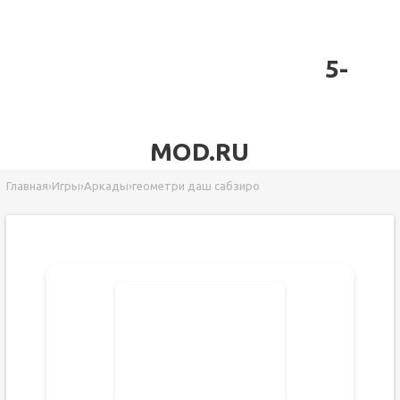
5-
MOD.RU
Главная
›
Игры
›
Аркады
›
геометри даш сабзиро