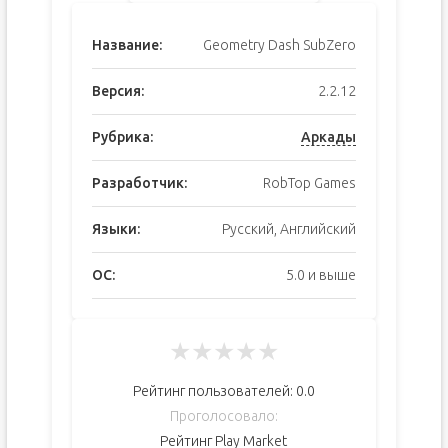
Название:
Geometry Dash SubZero
Версия:
2.2.12
Рубрика:
Аркады
Разработчик:
RobTop Games
Языки:
Русский, Английский
ОС:
5.0 и выше
★
★
★
★
★
Рейтинг пользователей:
0.0
Проголосовало:
Рейтинг Play Market