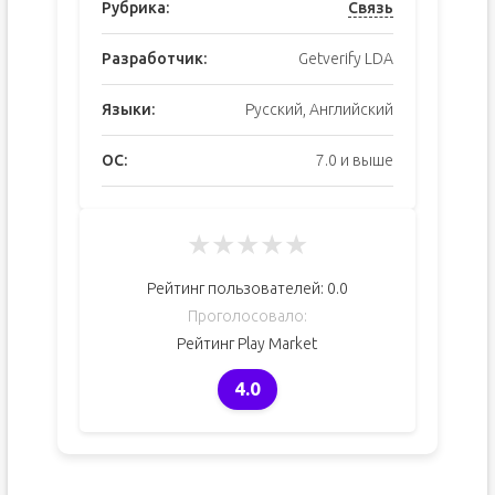
Рубрика:
Связь
Разработчик:
Getverify LDA
Языки:
Русский, Английский
ОС:
7.0 и выше
★
★
★
★
★
Рейтинг пользователей:
0.0
Проголосовало:
Рейтинг Play Market
4.0