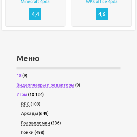
Minecraft 4pda
WPS office 4pda
4,4
4,6
Меню
18
(9)
Видеоплееры и редакторы
(9)
Игры
(10 124)
RPG
(109)
Аркады
(649)
Головоломки
(336)
Гонки
(498)