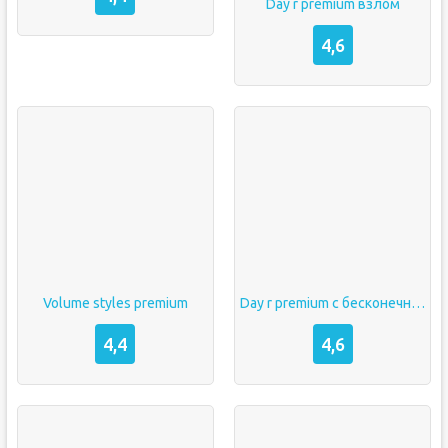
Day r premium взлом
4,6
Volume styles premium
Day r premium с бесконечными крышками
4,4
4,6