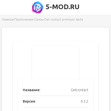
5-MOD.RU
Главная
›
Приложение
›
Связь
›
Get contact premium 4pda
Название:
Getcontact
Версия:
6.5.2