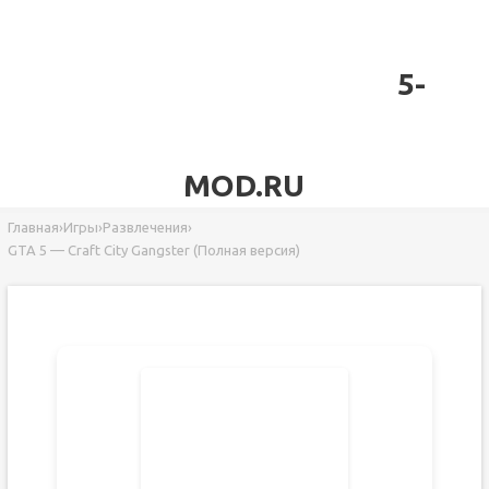
5-
MOD.RU
Главная
›
Игры
›
Развлечения
›
GTA 5 — Craft City Gangster (Полная версия)