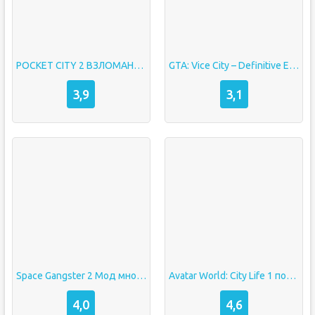
POCKET CITY 2 ВЗЛОМАННЫЙ (МОД МНОГО ДЕНЕГ/ПОЛНАЯ ВЕРСИЯ)
GTA: Vice City – Definitive Edition на Андроид (Полная Версия)
3,9
3,1
Space Gangster 2 Мод много денег
Avatar World: City Life 1 последняя версия
4,0
4,6