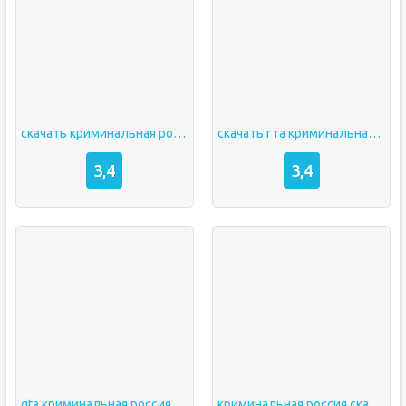
скачать криминальная россия гта
скачать гта криминальная россия
3,4
3,4
gta криминальная россия скачать
криминальная россия скачать