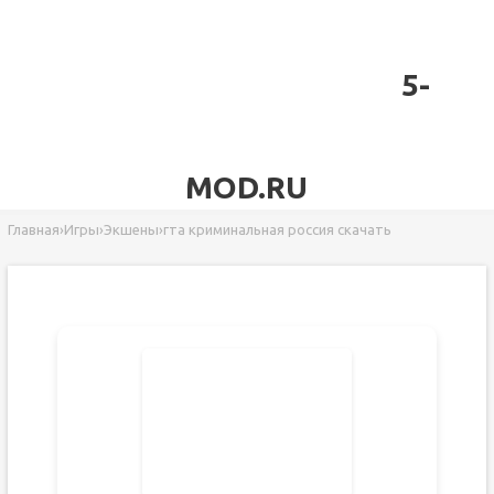
5-
MOD.RU
Главная
›
Игры
›
Экшены
›
гта криминальная россия скачать