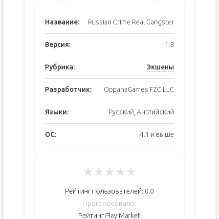
Название:
Russian Crime Real Gangster
Версия:
1.8
Рубрика:
Экшены
Разработчик:
OppanaGames FZC LLC
Языки:
Русский, Английский
ОС:
4.1 и выше
★
★
★
★
★
Рейтинг пользователей:
0.0
Проголосовало:
Рейтинг Play Market