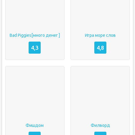
Bad Piggies[много денег ]
Игра море слов
4,3
4,8
Фишдом
Филворд