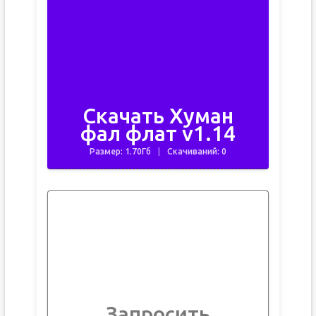
Скачать Хуман
фал флат v1.14
Размер: 1.70Гб
Скачиваний: 0
Запросить