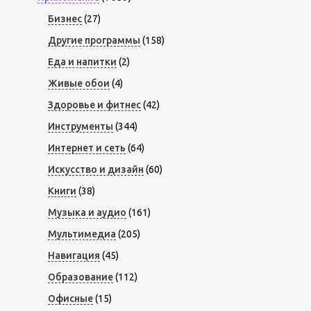
Бизнес
(27)
Другие программы
(158)
Еда и напитки
(2)
Живые обои
(4)
Здоровье и фитнес
(42)
Инструменты
(344)
Интернет и сеть
(64)
Искусство и дизайн
(60)
Книги
(38)
Музыка и аудио
(161)
Мультимедиа
(205)
Навигация
(45)
Образование
(112)
Офисные
(15)