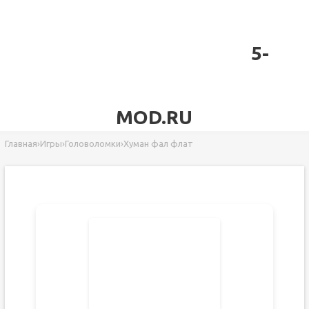
5-
MOD.RU
Главная
›
Игры
›
Головоломки
›
Хуман фал флат