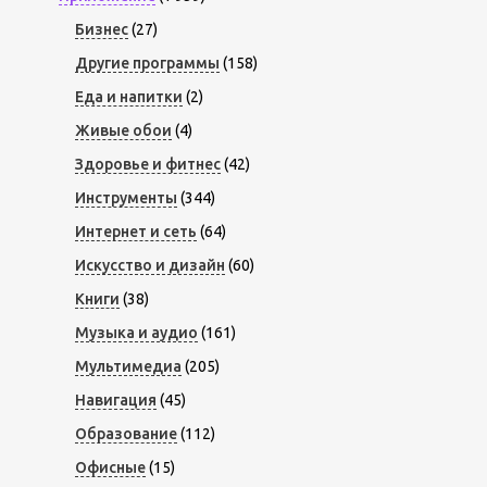
Бизнес
(27)
Другие программы
(158)
Еда и напитки
(2)
Живые обои
(4)
Здоровье и фитнес
(42)
Инструменты
(344)
Интернет и сеть
(64)
Искусство и дизайн
(60)
Книги
(38)
Музыка и аудио
(161)
Мультимедиа
(205)
Навигация
(45)
Образование
(112)
Офисные
(15)