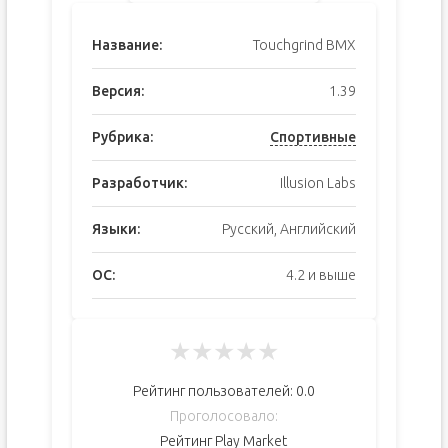
Название:
Touchgrind BMX
Версия:
1.39
Рубрика:
Спортивные
Разработчик:
Illusion Labs
Языки:
Русский, Английский
ОС:
4.2 и выше
★
★
★
★
★
Рейтинг пользователей:
0.0
Проголосовало:
Рейтинг Play Market