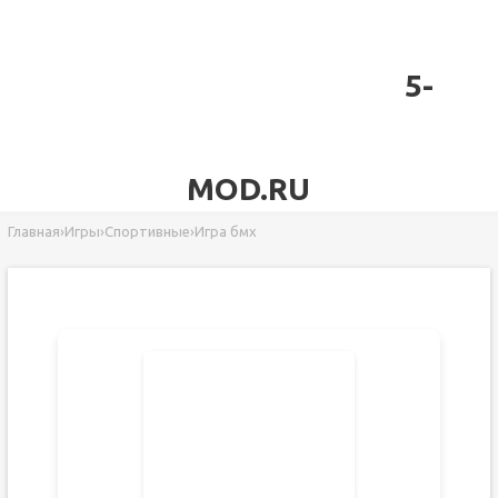
5-
MOD.RU
Главная
›
Игры
›
Спортивные
›
Игра бмх