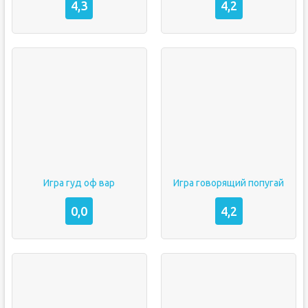
4,3
4,2
Игра гуд оф вар
Игра говорящий попугай
0,0
4,2