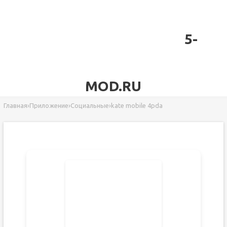
5-
MOD.RU
Главная
›
Приложение
›
Социальные
›
kate mobile 4pda