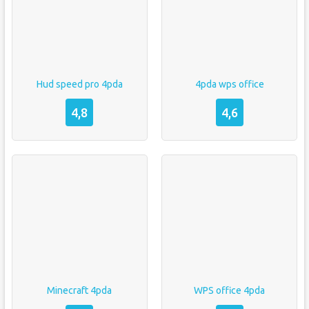
Hud speed pro 4pda
4pda wps office
4,8
4,6
Minecraft 4pda
WPS office 4pda